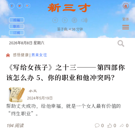
繁体
投稿
联系
笛子曲,
4:38
分钟
订阅
2026年8月8日
星期六
感悟健康
男来女往
《写给女孩子》之十三———第四部你
该怎么办 5、你的职业和他冲突吗？
小文
2024年5月19日
帮助丈夫成功，给他幸福，就是一个女人最有价值的
“终生职业”。
0
0
0
194
阅读