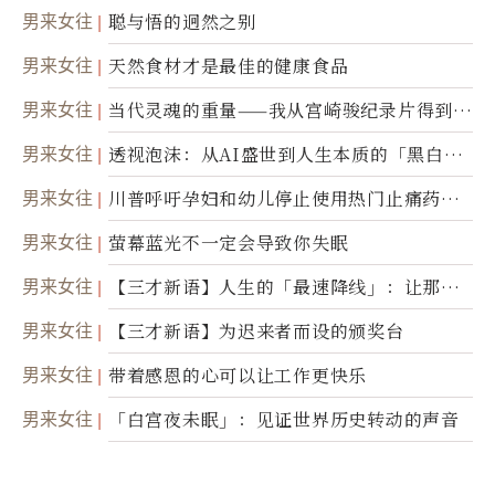
男来女往
聪与悟的迥然之别
男来女往
天然食材才是最佳的健康食品
男来女往
当代灵魂的重量——我从宫崎骏纪录片得到的
省思
男来女往
透视泡沫：从AI盛世到人生本质的「黑白一
瞬」
男来女往
川普呼吁孕妇和幼儿停止使用热门止痛药泰
诺
男来女往
萤幕蓝光不一定会导致你失眠
男来女往
【三才新语】人生的「最速降线」：让那道
光，带你滑向自己
男来女往
【三才新语】为迟来者而设的颁奖台
男来女往
带着感恩的心可以让工作更快乐
男来女往
「白宫夜未眠」：见证世界历史转动的声音