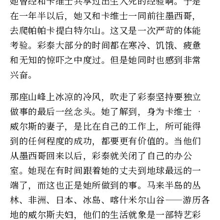
她曾经和卡维士共享过出生入死的经验啊。于是
在一年半以后，她又和卡维士一同前往墨西哥，
去爬帕帕卡提白特尔山。这又是一次严苛的体能
考验。彩泰大部分的时间都在寒冷、饥饿、疲惫
和无知的惊吓之中度过。但是她同时也感到非常
兴奋。
那座山峰上冰凉的冷风，吹走了彩泰坚持要独立
做事的最后一丝念头。她了解到，身为卡维士 •
威尔斯的妻子，是比在自己的工作上，所可能得
到的任何程度的成功，都要更有价值的。当他们
从墨西哥回来以后，彩泰就关闭了自己的办公
室。她现在有时间跟着她的丈夫到地球最远的一
端了，而这也正是她所做到的事。马来半岛的丛
林、非洲、日本、冰岛、喀什米尔山谷——游历各
地的威尔斯夫妇，他们的生活就象是一部特艺彩