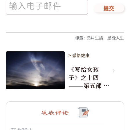
提交
標籤
:
品味生活，感受人生
>
感悟健康
《写给女孩
子》之十四
———第五部 你
应该防止这些
陷阱 2、不要干
预他的工作
发表评论