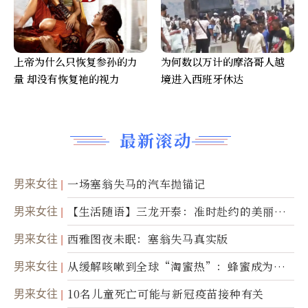
上帝为什么只恢复参孙的力
为何数以万计的摩洛哥人越
量 却没有恢复祂的视力
境进入西班牙休达
最新滚动
男来女往
一场塞翁失马的汽车抛锚记
男来女往
【生活随语】三龙开泰：准时赴约的美丽震
撼
男来女往
西雅图夜未眠：塞翁失马真实版
男来女往
从缓解咳嗽到全球“淘蜜热”：蜂蜜成为健
康产业前沿商品
男来女往
10名儿童死亡可能与新冠疫苗接种有关