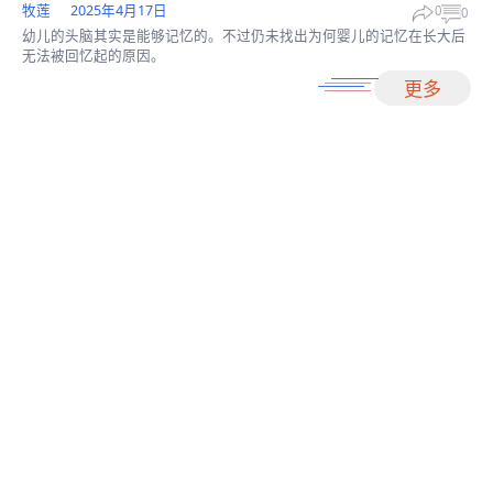
川普将自闭症与儿童疫苗接种以及孕妇服用泰诺联系起来，将提升
国卫生政策的首要位置。
>
感悟健康
婴儿是具有记忆力的
牧莲
2025年4月17日
0
幼儿的头脑其实是能够记忆的。不过仍未找出为何婴儿的记忆在长
无法被回忆起的原因。
更多