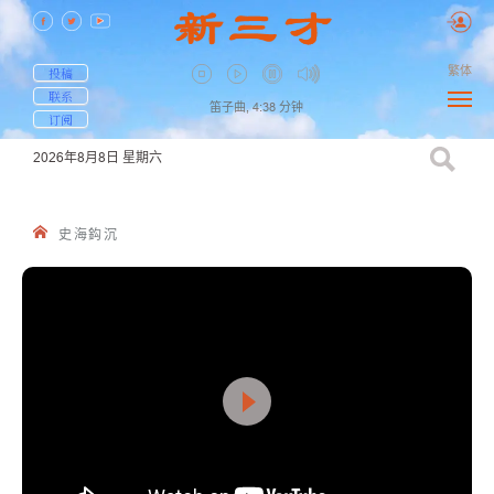
繁体
投稿
联系
笛子曲,
4:38
分钟
订阅
2026年8月8日
星期六
史海鈎沉