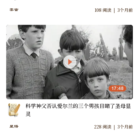
|
108
阅读
3个月前
雾宙
17:48
科学神父否认爱尔兰的三个男孩目睹了圣母显
灵
|
228
阅读
3个月前
星悟