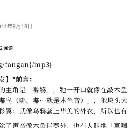
011年9月18日
2
阅读
g/fangan{/mp3}
发】
*前言：
的主角是「番鹃」，牠一开口就像在敲木鱼
嘟鸟（嘟、嘟…就是木鱼音）」，牠块头大
彩翼；就像乌鸦套上华美的外衣，所以也有
除了声音像木鱼伴奏外，也有人叫牠「草嘓