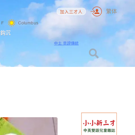
繁体
加入三才人
3
F
Columbus
海鈎沉
中土 見證傳統