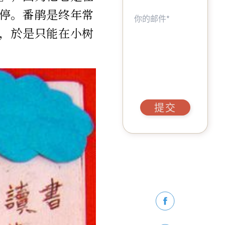
停。番鹃是终年常
，於是只能在小树
提交