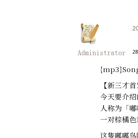
2
28
Administrator
{mp3}Son
【新三才首
今天要介绍
人称为「嘟
一对棕橘色
这隻嘟嘟鸟