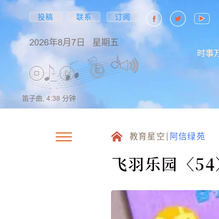
投稿
联系
订阅
2026年8月7日
星期五
时事
笛子曲,
4:38
分钟
教育星空
阿信绿苑
飞羽乐园〈5