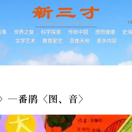
7
万象
世界之窗
科学探索
传统中国
感悟健康
史
文学艺术
教育星空
音像天地
更多内容
4〉─番鹃〈图、音〉