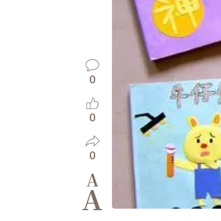
0
0
0
A
A