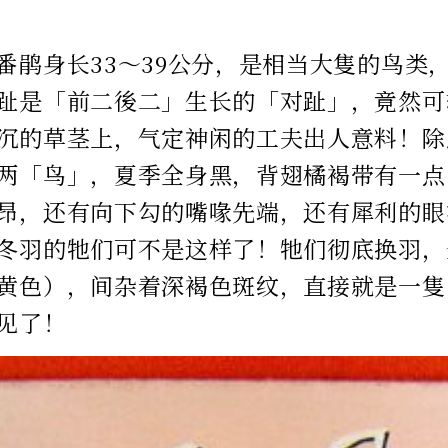
︰
番鹃身长33～39公分，是相当大隻的鸟类
趾是「前二後二」生长的「对趾」，竟然可
沉的草茎上，气定神闲的工夫出人意料！除
两「鸟」，夏季全身黑，背翅橘褐带有一点
昂，还有向下勾的嘴喙先端，还有犀利的眼
冬羽的牠们可不是这样了！牠们彻底换羽，
黄色），间杂着深褐色斑纹，直接就是一隻
见了！