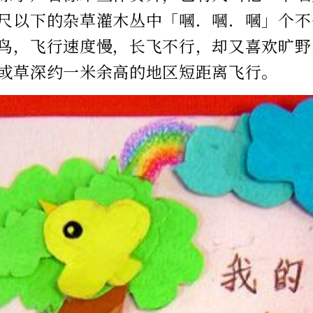
尺以下的杂草灌木丛中「嘓．嘓．嘓」个不
鸟，飞行速度慢，长飞不行，却又喜欢旷野
或草深约一米余高的地区短距离飞行。