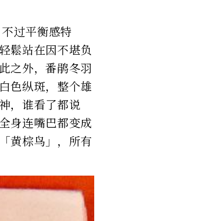
，不过平衡感特
轻鬆站在因不堪负
此之外，番鹃冬羽
白色纵斑，整个雄
神，谁看了都说
全身连嘴巴都变成
「黄棕鸟」，所有