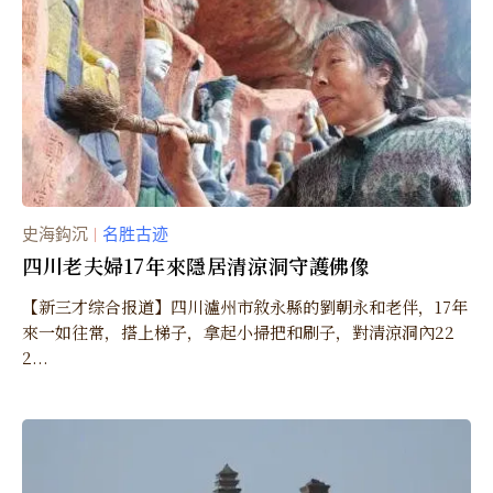
史海鈎沉
名胜古迹
｜
四川老夫婦17年來隱居清涼洞守護佛像
【新三才综合报道】四川瀘州市敘永縣的劉朝永和老伴，17年
來一如往常，搭上梯子，拿起小掃把和刷子，對清涼洞內22
2...