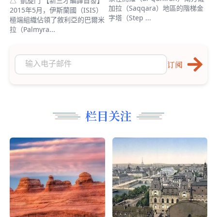
△ 凱旋門 【新三才編譯首發】
加拉（Saqqara）地區的階梯金
2015年5月，伊斯蘭國（ISIS）
字塔（Step ...
極端組織佔領了敘利亞的巴爾米
拉（Palmyra...
订阅
栏目关注