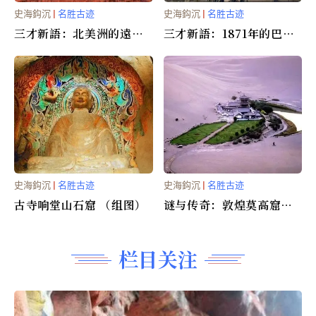
史海鈎沉
|
名胜古迹
史海鈎沉
|
名胜古迹
三才新語：北美洲的遠古
三才新語：1871年的巴黎
佛家文化遺跡
公社
史海鈎沉
|
名胜古迹
史海鈎沉
|
名胜古迹
古寺响堂山石窟 （组图）
谜与传奇：敦煌莫高窟
（组图）
栏目关注