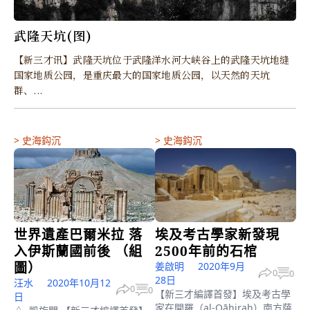
武隆天坑(图)
【新三才讯】武隆天坑位于武隆洋水河大峡谷上的武隆天坑地缝
国家地质公园，是重庆最大的国家地质公园，以天然的天坑
群、...
>
史海鈎沉
>
史海鈎沉
世界遺產巴爾米拉 落
埃及考古學家新發現
入伊斯蘭國前後 （組
2500年前的石棺
圖）
姜啟明
2020年9月
0
0
28日
汪水
2020年10月12
0
0
【新三才編譯首發】埃及考古學
日
家在開羅（al-Qāhirah）南方薩