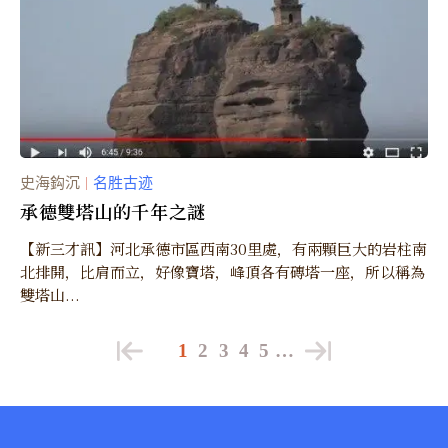
史海鈎沉
名胜古迹
｜
承德雙塔山的千年之謎
【新三才訊】河北承德市區西南30里處，有兩顆巨大的岩柱南
北排開，比肩而立，好像寶塔，峰頂各有磚塔一座，所以稱為
雙塔山...
1
2
3
4
5
…