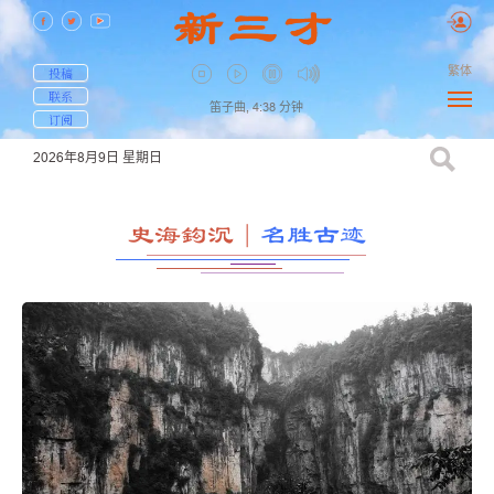
繁体
投稿
联系
笛子曲,
4:38
分钟
订阅
2026年8月9日
星期日
史海鈎沉
｜
名胜古迹