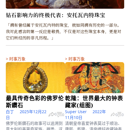
钻石影响力的终极代表：安托瓦内特珠宝
「拥有曾经属于安托瓦内特的珠宝，就如同拥有历史的一部分。
我对此感言的第一反应是敬畏，不仅是对这些珠宝本身，更是对
它们所经历的非凡历程。」
>
时事万象
>
时事万象
最具传奇色彩的佛罗伦
乾隆：世界最大的钟表
斯鑽石
藏家(组图)
白丁
2025年12月22
Super User
2022年
0
0
0
0
日
11月10日
佛罗伦斯鑽石的故事可以追溯到
清朝皇帝喜爱钟表莫过于顺治、
意大利的美第奇家族。据悉，这
康熙、乾隆。清帝嗜好收藏钟表