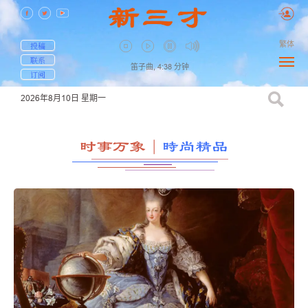
繁体
投稿
联系
笛子曲,
4:38
分钟
订阅
2026年8月10日
星期一
时事万象
｜
時尚精品