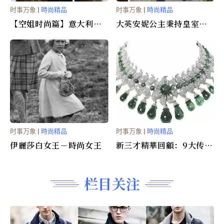
时事万象
|
時尚精品
时事万象
|
時尚精品
【空姐时尚篇】意大利航
大英安妮公主秉持皇室節
空（Alitalia），20世纪
儉風
90年代
时事万象
|
時尚精品
时事万象
|
時尚精品
伊麗莎白女王－時尚女王
新三才精華回顧：9大传奇
珠宝(组图)
栏目关注