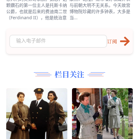
颗鑽石的第一位主人是托斯卡纳
与前朝大明不无关系。今天故宫
公爵，也就是后来的费迪南二世
博物院珍藏的许多钟表，大多是
（Ferdinand II），他是统治意
当...
大利的美第奇家族成员。
订阅
栏目关注