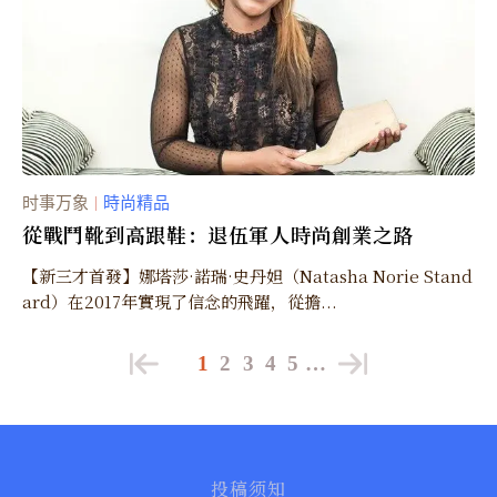
时事万象
時尚精品
｜
從戰鬥靴到高跟鞋：退伍軍人時尚創業之路
【新三才首發】娜塔莎·諾瑞·史丹妲（Natasha Norie Stand
ard）在2017年實現了信念的飛躍，從擔...
1
2
3
4
5
…
投稿须知