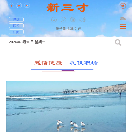
繁体
投稿
联系
笛子曲,
4:38
分钟
订阅
2026年8月10日
星期一
感悟健康
｜
礼仪职场