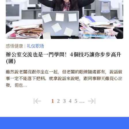
感悟健康
礼仪职场
｜
辦公室交流也是一門學問！4個技巧讓你步步高升
(圖)
雖然說老闆沒跟你坐在一起，但老闆的眼線隨處都有，說話做
事一定不能落下把柄。就拿說話來說吧，跟同事聊天雖從心出
發，但也...
1
2
3
4
5
…