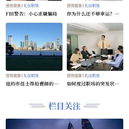
感悟健康
|
礼仪职场
感悟健康
|
礼仪职场
FBI警告：小心求職騙局
你为什么还不够幸运？
(图)
感悟健康
|
礼仪职场
感悟健康
|
礼仪职场
紐約市佳士得拍賣師的一
如何度过职场的突发状况
天
(图)
栏目关注