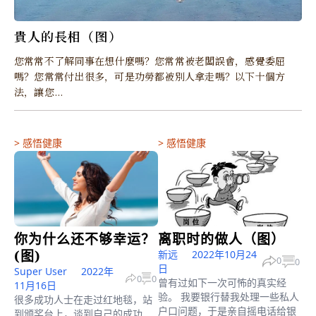
貴人的長相（图）
您常常不了解同事在想什麼嗎？您常常被老闆誤會，感覺委屈
嗎？您常常付出很多，可是功勞都被別人拿走嗎？以下十個方
法，讓您...
>
感悟健康
>
感悟健康
你为什么还不够幸运？
离职时的做人（图）
(图)
新远
2022年10月24
0
0
日
Super User
2022年
0
0
曾有过如下一次可怖的真实经
11月16日
验。 我要银行替我处理一些私人
很多成功人士在走过红地毯，站
户口问题，于是亲自摇电话给银
到颁奖台上，谈到自己的成功