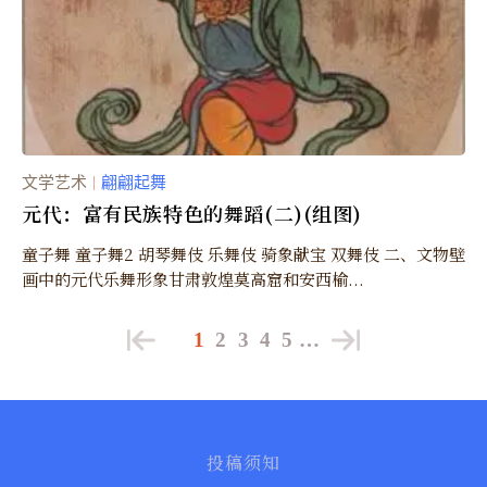
文学艺术
翩翩起舞
｜
元代：富有民族特色的舞蹈(二)(组图)
童子舞 童子舞2 胡琴舞伎 乐舞伎 骑象献宝 双舞伎 二、文物壁
画中的元代乐舞形象甘肃敦煌莫高窟和安西榆...
1
2
3
4
5
…
投稿须知