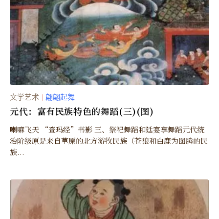
文学艺术
翩翩起舞
｜
元代：富有民族特色的舞蹈(三)(图)
喇嘛飞天 “查玛经”书影 三、祭祀舞蹈和廷宴享舞蹈元代统
治阶级原是来自草原的北方游牧民族（苍狼和白鹿为图腾的民
族...