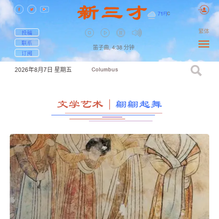
71
F
|
C
繁体
投稿
联系
笛子曲,
4:38
分钟
订阅
2026年8月7日
星期五
Columbus
文学艺术
｜
翩翩起舞