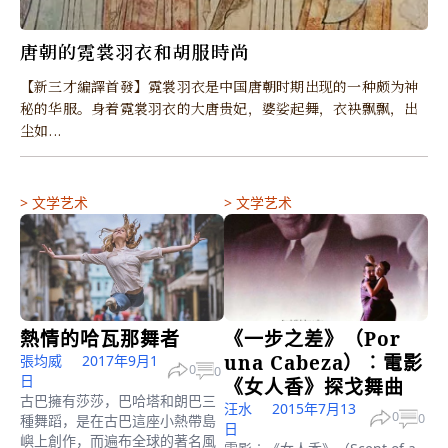
唐朝的霓裳羽衣和胡服時尚
【新三才編譯首發】霓裳羽衣是中国唐朝时期出现的一种颇为神
秘的华服。身着霓裳羽衣的大唐贵妃，婆娑起舞，衣袂飘飘，出
尘如...
>
文学艺术
>
文学艺术
熱情的哈瓦那舞者
《一步之差》（Por
una Cabeza）︰電影
張均威
2017年9月1
0
0
日
《女人香》探戈舞曲
古巴擁有莎莎，巴哈塔和朗巴三
汪水
2015年7月13
0
0
種舞蹈，是在古巴這座小熱帶島
日
嶼上創作，而遍布全球的著名風