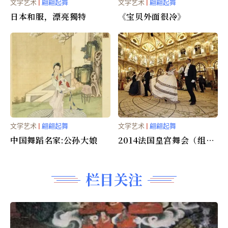
文学艺术
|
翩翩起舞
文学艺术
|
翩翩起舞
日本和服，漂亮獨特
《宝贝外面很冷》
文学艺术
|
翩翩起舞
文学艺术
|
翩翩起舞
中国舞蹈名家:公孙大娘
2014法国皇宫舞会（组
图）
栏目关注