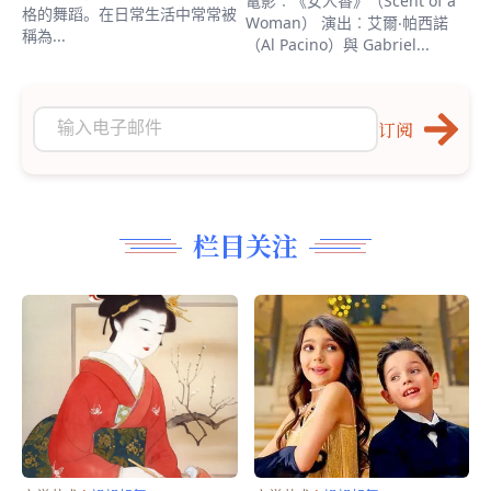
電影︰《女人香》（Scent of a
格的舞蹈。在日常生活中常常被
Woman） 演出︰艾爾‧帕西諾
稱為...
（Al Pacino）與 Gabriel...
订阅
栏目关注