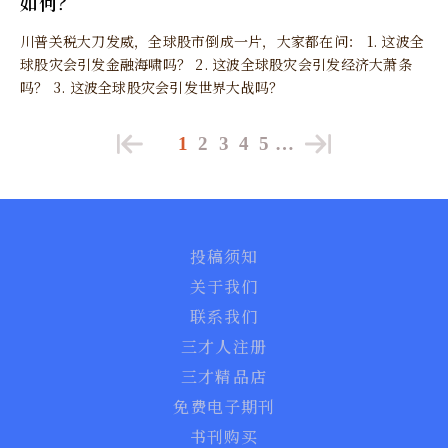
如何？
川普关税大刀发威，全球股市倒成一片，大家都在问： 1. 这波全
球股灾会引发金融海啸吗？ 2. 这波全球股灾会引发经济大萧条
吗？ 3. 这波全球股灾会引发世界大战吗？
1
2
3
4
5
…
投稿须知
关于我们
联系我们
三才人注册
三才精品店
免费电子期刊
书刊购买