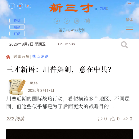
76
F
|
C
繁体
投稿
联系
笛子曲,
4:38
分钟
订阅
2026年8月7日
星期五
Columbus
时事万象
热点评论
三才新语：川普舞剑，意在中共？
星悟
2025年3月17日
川普近期的国际战略行动，看似横跨多个地区、不同层
面，但这些似乎都是为了后面更大的战略目的...
0
0
0
232
阅读