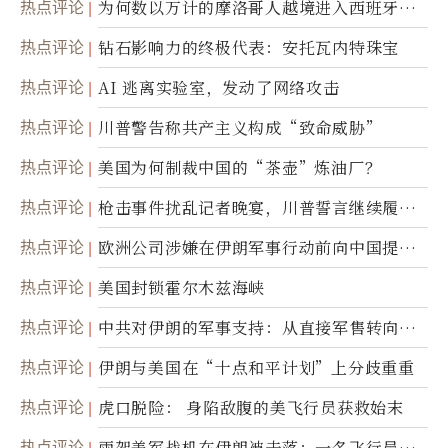
热点评论
为何数以万计的摩洛哥人越境进入西班牙休
达
热点评论
钻石影响力的终极代表：安托瓦内特珠宝
热点评论
AI 逃离实验室，发动了网络攻击
热点评论
川普警告称共产主义构成“致命威胁”
热点评论
美国为何制裁中国的“茶壶”炼油厂？
热点评论
枪击事件扰乱记者晚宴，川普誓言继续履行
职责
热点评论
欧洲公司涉嫌在伊朗军事行动前向中国提供
美军基地的卫星图像
热点评论
美国封锁霍尔木兹海峡
热点评论
中共对伊朗的军事支持：从直接军售转向间
接技术转让
热点评论
伊朗与美国在“十点和平计划”上分歧重重
热点评论
虎口脱险： 身陷敌腹的美飞行员获救始末
热点评论
兩架美军战机在伊朗被击落；一名飞行员失