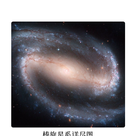
棒旋星系详尽图