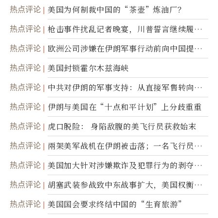
热点评论
美国为何制裁中国的“茶壶”炼油厂？
热点评论
枪击事件扰乱记者晚宴，川普誓言继续履行
职责
热点评论
欧洲公司涉嫌在伊朗军事行动前向中国提供
美军基地的卫星图像
热点评论
美国封锁霍尔木兹海峡
热点评论
中共对伊朗的军事支持：从直接军售转向间
接技术转让
热点评论
伊朗与美国在“十点和平计划”上分歧重重
热点评论
虎口脱险： 身陷敌腹的美飞行员获救始末
热点评论
兩架美军战机在伊朗被击落；一名飞行员失
踪
热点评论
美国加大针对涉嫌欺诈及犯罪行为的剥夺公
民权力度
热点评论
胡塞武装参战致中东战事扩大，美国权衡地
面入侵的可能性
热点评论
美国国会要求终结中国的“生育旅游”