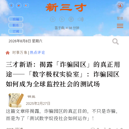
繁体
投稿
联系
笛子曲,
4:38
分钟
订阅
2026年8月8日
星期六
时事万象
热点评论
三才新语：揭露「诈骗园区」的真正用
途——「数字极权实验室」：诈骗园区
如何成为全球监控社会的测试场
明觉
2025年2月27日
这篇文章将揭露，诈骗园区的真正目的，不只是诈骗，
而是为了「测试数字奴役社会如何运作」！