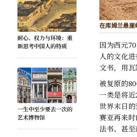
在库姆兰悬崖
耐心、权力与环境：重
因为西元7
新思考中国人的特质
人的文化进
文书，用瓦
被复原的8
一类是将近
世界末日的
一生中至少要去一次的
赛亚再来时
艺术博物馆
法书、甚至