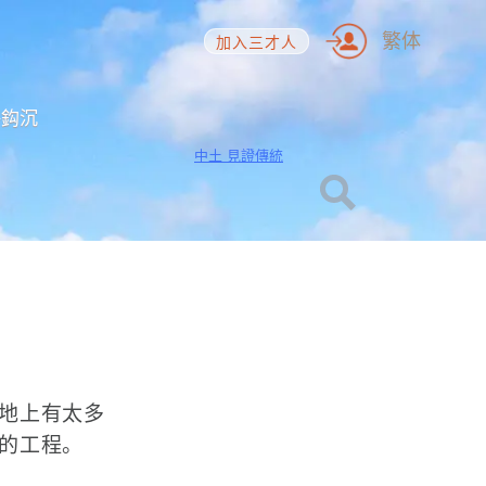
繁体
加入三才人
海鈎沉
中土 見證傳統
地上有太多
的工程。