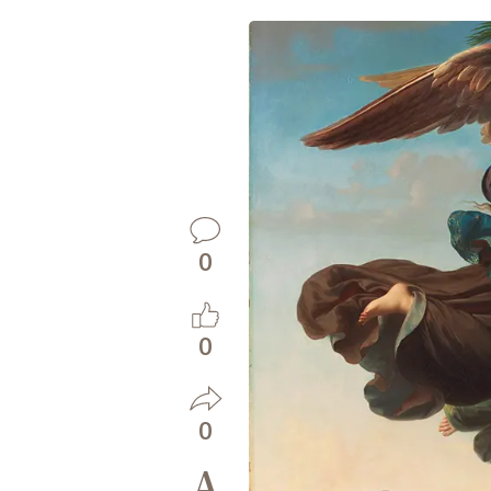
0
0
0
A