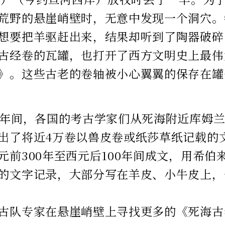
荒野的悬崖峭壁时，无意中发现一个洞穴。
想要把羊驱赶出来，结果却听到了陶器破碎
古经卷的瓦罐，也打开了西方文明史上最伟
》。这些古老的卷轴被小心翼翼的保存在罐
0年间，各国的考古学家们从死海附近库姆
出了将近4万卷以兽皮卷或纸莎草纸记载的
元前300年至西元后100年间成文，用希伯
的文字记录，大部分写在羊皮、小牛皮上，
古队专家在悬崖峭壁上寻找更多的《死海古