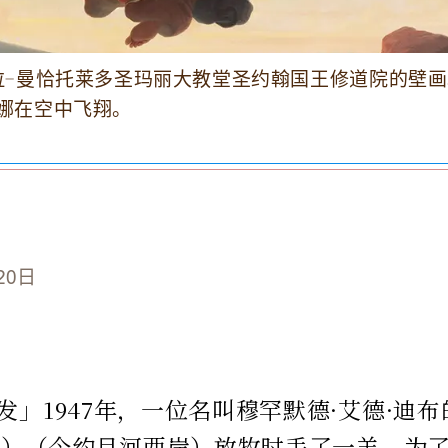
拉-曼恰托莱多圣玛丽大教堂圣约翰国王修道院的壁
娜在空中飞翔。
20日
发」1947年，一位名叫穆罕默德·艾德·迪
an）（今约旦河西岸）放牧时丢了一羊。为