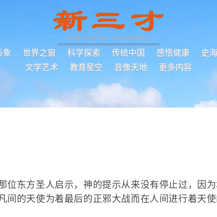
万象
世界之窗
科学探索
传统中国
感悟健康
史
文学艺术
教育星空
音像天地
更多内容
那位东方圣人启示，神的提示从来没有停止过，因为
凡间的天使为着最后的正邪大战而在人间进行着天使