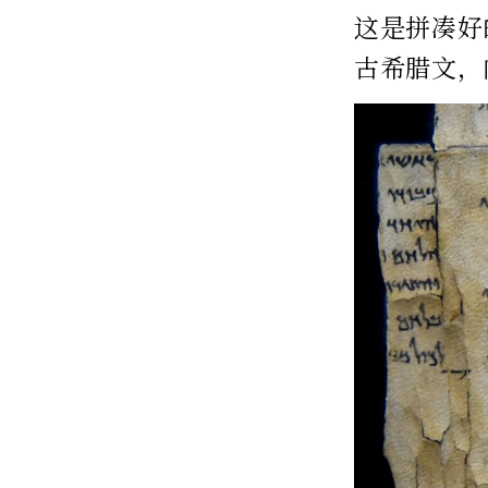
这是拼凑好
古希腊文，