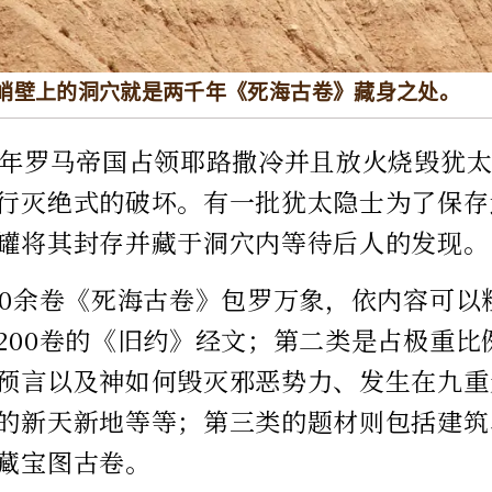
峭壁上的洞穴就是两千年《死海古卷》藏身之处。
0年罗马帝国占领耶路撒冷并且放火烧毁犹
行灭绝式的破坏。有一批犹太隐士为了保存
罐将其封存并藏于洞穴内等待后人的发现。
00余卷《死海古卷》包罗万象，依内容可以
200卷的《旧约》经文；第二类是占极重比
预言以及神如何毁灭邪恶势力、发生在九重
的新天新地等等；第三类的题材则包括建筑
藏宝图古卷。