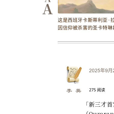
A
这是西班牙卡斯蒂利亚-
因信仰被杀害的圣卡特琳
2025年9月
275
阅读
李 英
「新三才首
（Qumr