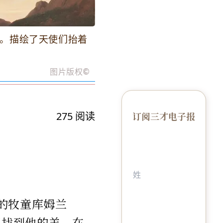
画。描绘了天使们抬着
图片版权
©️
275
阅读
订阅三才电子报
布的牧童库姆兰
了找到他的羊，在