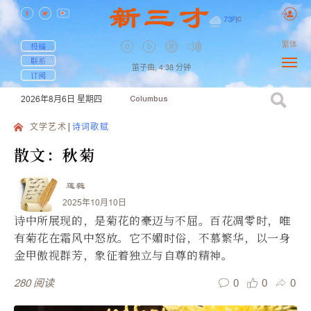
73
F
|
C
繁体
投稿
联系
笛子曲,
4:38
分钟
订阅
2026年8月6日
星期四
Columbus
文学艺术
诗词歌赋
散文：秋菊
莲蕤
2025年10月10日
诗中所展现的，是菊花的豪迈与不屈。百花凋零时，唯
有菊花在霜风中怒放。它不媚时俗，不慕繁华，以一身
金甲傲视群芳，象征着独立与自尊的精神。
0
0
0
280
阅读