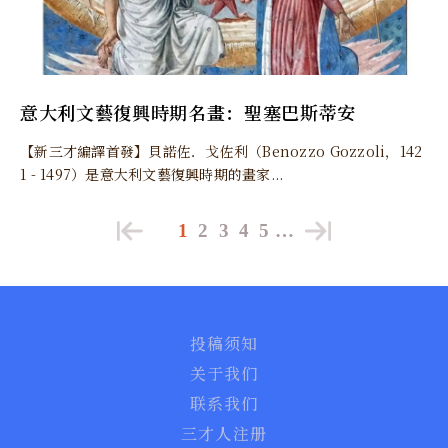
意大利文藝復興時期名畫：聖塞巴斯蒂安
【新三才編譯首發】貝諾佐．戈佐利（Benozzo Gozzoli，142
1 - 1497）是意大利文藝復興時期的畫家...
1
2
3
4
5
…
投稿须知
关于我们
联系我们
三才人注册