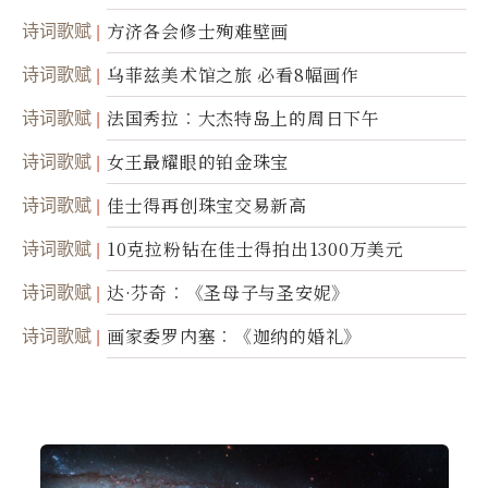
诗词歌赋
方济各会修士殉难壁画
诗词歌赋
乌菲兹美术馆之旅 必看8幅画作
诗词歌赋
法国秀拉︰大杰特岛上的周日下午
诗词歌赋
女王最耀眼的铂金珠宝
诗词歌赋
佳士得再创珠宝交易新高
诗词歌赋
10克拉粉钻在佳士得拍出1300万美元
诗词歌赋
达·芬奇︰《圣母子与圣安妮》
诗词歌赋
画家委罗内塞︰《迦纳的婚礼》