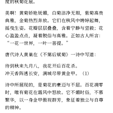
度的秋菊花展。
美啊！黄菊娇艳妩媚，白菊洁净无瑕，紫菊高贵
典雅，金菊热烈奔放。它们在秋风中娉婷起舞，
摇曳生姿。花瓣层层叠叠，含着宁静与坚毅；花
心盈盈点点，凝着脱俗与高雅。正如古人所言：
“一花一世界，一叶一菩提。”
唐代诗人黄巢在《不第后赋菊》一诗中写道：
待到秋来九月八，我花开后百花杀。
冲天香阵透长安，满城尽带黄金甲。（1）
诗中所展现的，是菊花的豪迈与不屈。百花凋零
时，唯有菊花在霜风中怒放。它不媚时俗，不慕
繁华，以一身金甲傲视群芳，象征着独立与自尊
的精神。