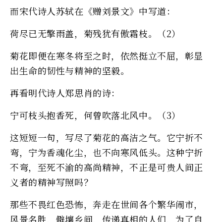
而宋代诗人苏轼在《赠刘景文》中写道：
荷尽已无擎雨盖，菊残犹有傲霜枝。（2）
菊花即便在寒冬将至之时，依然挺立不屈，彰显
出生命的韧性与精神的坚毅。
再看明代诗人郑思肖的诗：
宁可枝头抱香死，何曾吹落北风中。（3）
这短短一句，写尽了菊花的高洁之气。它宁折不
弯，宁为香魂化尘，也不向寒风低头。这种宁折
不弯，至死不渝的高尚精神，不正是可贵人间正
义者的精神写照吗？
那些不畏红色恐怖，奔走在世间各个繁华闹市，
风景名胜，僻壤乡间，传递真相的人们，为了自