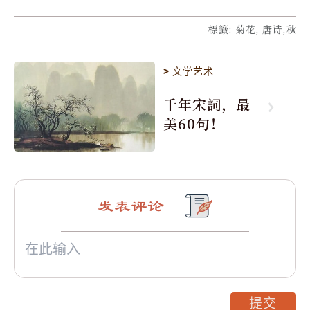
標籤
:
菊花, 唐诗,秋
>
文学艺术
千年宋詞，最
美60句！
发表评论
提交