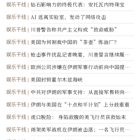
达
娱乐干线
钻石影响力的终极代表：安托瓦内特珠宝
娱乐干线
AI 逃离实验室，发动了网络攻击
娱乐干线
川普警告称共产主义构成“致命威胁”
娱乐干线
美国为何制裁中国的“茶壶”炼油厂？
娱乐干线
枪击事件扰乱记者晚宴，川普誓言继续履行
职责
娱乐干线
欧洲公司涉嫌在伊朗军事行动前向中国提供
美军基地的卫星图像
娱乐干线
美国封锁霍尔木兹海峡
娱乐干线
中共对伊朗的军事支持：从直接军售转向间
接技术转让
娱乐干线
伊朗与美国在“十点和平计划”上分歧重重
娱乐干线
虎口脱险： 身陷敌腹的美飞行员获救始末
娱乐干线
兩架美军战机在伊朗被击落；一名飞行员失
踪