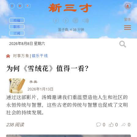
繁体
投稿
联系
笛子曲,
4:38
分钟
订阅
2026年8月8日
星期六
时事万象
娱乐干线
为何《雪绒花》值得一看？
李英
2026年1月13日
通过这部影片，汤姆邀请我们重温塑造他人生和社区的
永恒传统与智慧，这些古老的传统与智慧也促成了文明
社会的持续发展。
0
0
0
238
阅读