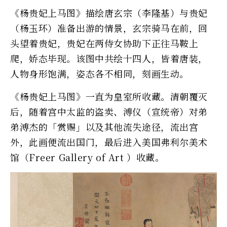
《杨贵妃上马图》描绘唐玄宗（李隆基）与贵妃
（杨玉环）准备出游的情景，玄宗骑马在前，回
头望着贵妃，贵妃在两侍女协助下正往马鞍上
爬，娇态毕现。该图中共绘十四人，皆着唐装，
人物身形饱满，姿态各不相同，刻画生动。
《杨贵妃上马图》一直为皇室所收藏。清朝覆灭
后，随着宫中太监的盗卖、溥仪（宣统帝）对弟
弟溥杰的「赏赐」以及其他流失途径，流出宫
外，此画便流出国门，最后进入美国弗利尔美术
馆（Freer Gallery of Art ）收藏。