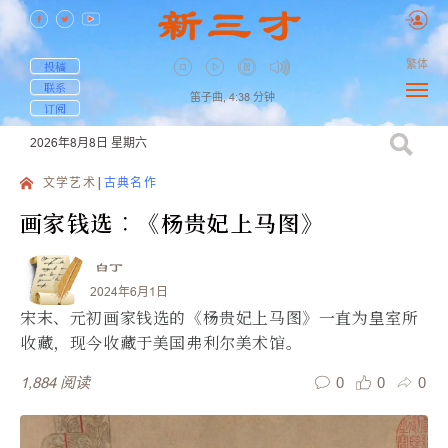
繁体
投稿
联系
笛子曲,
4:38
分钟
订阅
2026年8月8日
星期六
文学艺术
古典名作
画家钱选︰《杨贵妃上马图》
白丁
2024年6月1日
宋末、元初画家钱选的《杨贵妃上马图》一直为皇室所
收藏，现今收藏于美国弗利尔美术馆。
0
0
0
1,884
阅读