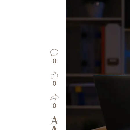
0
0
0
A