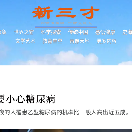
万象
世界之窗
科学探索
传统中国
感悟健康
史
文学艺术
教育星空
音像天地
更多内容
要小心糖尿病
夜的人罹患乙型糖尿病的机率比一般人高出近五成。