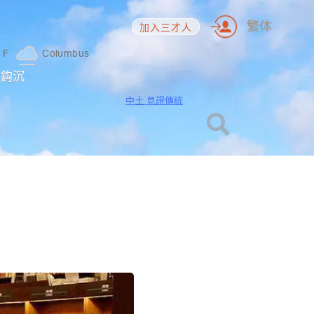
繁体
加入三才人
3
F
Columbus
海鈎沉
中土 見證傳統