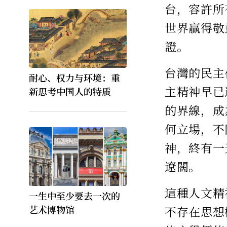
台，容許所
世界贏得敬
證。
台灣的民主
耐心、权力与环境：重
主精神早已
新思考中国人的特质
的界線，成
何立場，不
神，終有一
遼闊。
這種人文精
一生中至少要去一次的
艺术博物馆
不存在思想