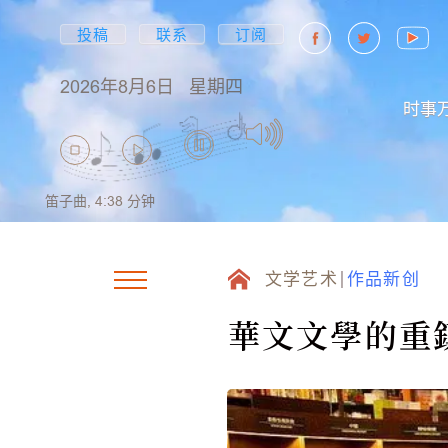
投稿
联系
订阅
2026年8月6日
星期四
时事
笛子曲,
4:38
分钟
文学艺术
作品新创
華文文學的重鎮