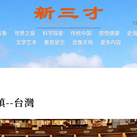
7
万象
世界之窗
科学探索
传统中国
感悟健康
史
文学艺术
教育星空
音像天地
更多内容
--台灣