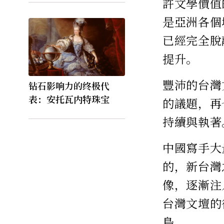
許文學價值
是亞洲各個
已經完全脫
提升。
豐沛的台灣
钻石影响力的终极代
表：安托瓦内特珠宝
的議題，再
持續與執著
中國寫手大
的，新台灣
像，逐漸注
台灣文壇的
島。