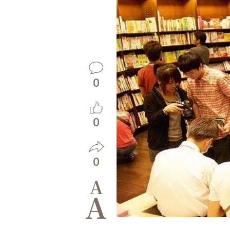
0
0
0
A
A