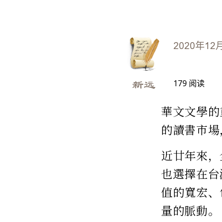
2020年12
179
阅读
新远
華文文學的
的讀書市場
近廿年來，
也選擇在台
值的寬宏、
量的脈動。