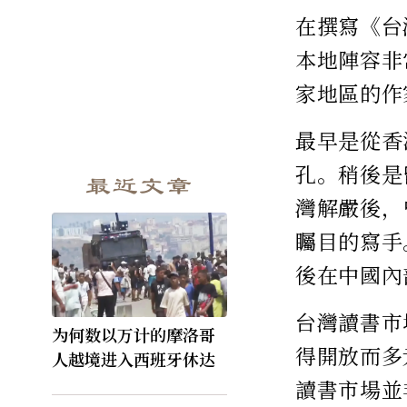
在撰寫《台
本地陣容非
家地區的作
最早是從香
孔。稍後是
最近文章
灣解嚴後，
矚目的寫手
後在中國內
台灣讀書市
为何数以万计的摩洛哥
得開放而多
人越境进入西班牙休达
讀書市場並