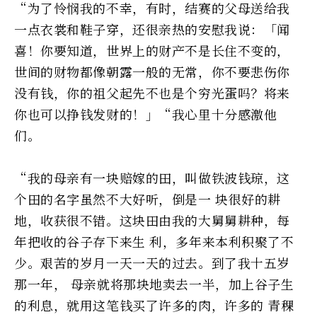
“为了怜悯我的不幸，有时，结赛的父母送给我
一点衣裳和鞋子穿，还很亲热的安慰我说：「闻
喜！你要知道，世界上的财产不是长住不变的，
世间的财物都像朝露一般的无常，你不要悲伤你
没有钱，你的祖父起先不也是个穷光蛋吗？将来
你也可以挣钱发财的！」“我心里十分感激他
们。
“我的母亲有一块赔嫁的田，叫做铁波钱琼，这
个田的名字虽然不大好听，倒是一 块很好的耕
地，收获很不错。这块田由我的大舅舅耕种，每
年把收的谷子存下来生 利，多年来本利积聚了不
少。艰苦的岁月一天一天的过去。到了我十五岁
那一年， 母亲就将那块地卖去一半，加上谷子生
的利息，就用这笔钱买了许多的肉，许多的 青稞