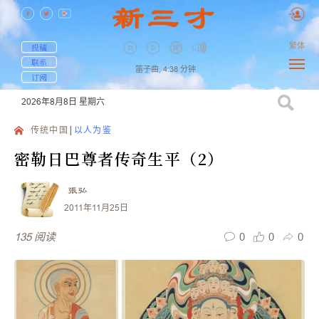
繁体
投稿
联系
笛子曲,
4:38
分钟
订阅
2026年8月8日
星期六
传统中国
以人为鉴
密勒日巴尊者传奇生平（2）
張弘
2011年11月25日
0
0
0
135
阅读