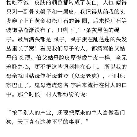
物吃不饱；皮肤的颜色都转成了灰白，人也 瘦得
只剩一副骨头架子和一层皮。我记得从前我的头
发辫子上有黄金和松耳石的链 圈，后来松耳石等
装饰品渐渐没有了，只剩下了一条灰黑色的绳
子。最后满头都是 虱子，虱子蛋在乱蓬蓬的头发
丛里长了窝！看见我们母子的人，都痛骂伯父姑
母的 刻薄。伯父姑母脸皮厚得像牛皮一样，全无
羞耻之心，更不把这些讽刺挂在心上。 所以我的
母亲就叫姑母作折母道登（鬼母老虎），不叫琼
察巴正了。鬼母老虎这名 字后来流行在村人的口
中。那个时候，村人都纷纷的说：
“抢了别人的产业，还要把原来的主人当做看门
狗，天下真有这种不平的事啊！”