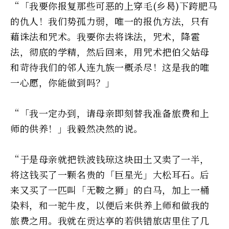
“「我要你报复那些可恶的上穿毛(乡曷)下跨肥马
的仇人！我们势孤力弱，唯一的报仇方法，只有
藉诛法和咒术。我要你去将诛法，咒术，降雹
法，彻底的学精，然后回来，用咒术把伯父姑母
和苛待我们的邻人连九族一概杀尽！这是我的唯
一心愿，你能做到吗？」
“「我一定办到，请母亲即刻替我准备旅费和上
师的供养！」我毅然决然的说。
“于是母亲就把铁波钱琼这块田土又卖了一半，
将这钱买了一颗名贵的「巨星光」大松耳石。后
来又买了一匹叫「无鞍之狮」的白马，加上一桶
染料，和一驼牛皮，以便后来供养上师和做我的
旅费之用。我就在贡达享的若供错旅店里住了几