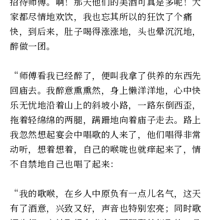
招待师傅。啊！那天他们的美酒可真是多呢！大
家都尽情地欢饮，我也忘其所以的狂饮了个痛
快，到后来，肚子喝得涨涨地，头也晕沉沉地，
醉做一团。
“师傅看我已经醉了，便叫我拿了供养的东西先
回庙去。我醉意熏熏然，身上懒洋洋地，心中快
乐无忧地沿着山上的斜坡小路，一路东倒西歪，
拖着轻绵绵的两腿，蹒跚地向着庙子走去。路上
我忽然想起宴会中唱歌的人来了，他们唱得非常
动听，想着想着，自己的喉咙也就痒起来了，情
不自禁地自己也唱了起来：
“我的歌喉，在乡人中原负有一点儿名气，这天
有了酒意，兴致又好，声音也特别宏亮；同时歌