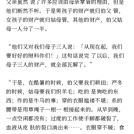
父亲虽然 说了许多应该由母亲掌管的理由，但是
他们断然不听。于是男孩子的财产就归伯父 管，
女孩子的财产就归姑母管，其他的财产，伯父姑
母一人分了一半。
“他们又对我们母子三人说：「从现在起，我们
要好好的照料你们！」这句话说完 了以后，我们
母子三人的财产，就全部瓦解了。”
“于是，在酷暑的时候，伯父要我们耕田；严冬
的时候，姑母要我们织羊毛；吃的 是狗吃的东
西；作的是牛马的事；穿的衣服褴褛不堪；系的
腰带是用草绳子一根一 根接起来的。从早到晚，
一点空闲都没有；过度的工作使手脚都破裂了，
血液从皮 肤的裂口淌出来……。衣服穿不暖；食