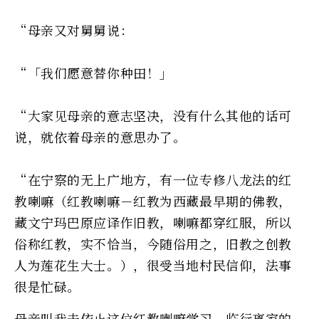
“母亲又对舅舅说：
“「我们愿意替你种田！」
“大家见母亲的意志坚决，没有什么其他的话可
说，就依着母亲的意思办了。
“在宁察的无上广地方，有一位专修八龙法的红
教喇嘛（红教喇嘛－红教为西藏最早期的佛教，
藏文宁玛巴原应译作旧教，喇嘛都穿红服，所以
俗称红教，实不恰当，今随俗用之，旧教之创教
人为莲花生大士。），很受当地村民信仰，法事
很是忙碌。
母亲叫我去依止这位红教喇嘛学习。临行离家的