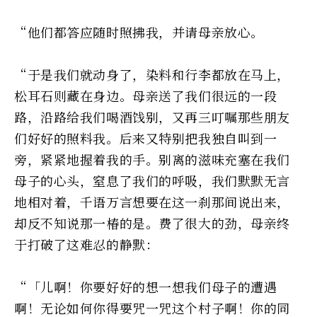
“他们都答应随时照拂我，并请母亲放心。
“于是我们就动身了，染料和行李都放在马上，
松耳石则藏在身边。母亲送了我们很远的一段
路，沿路给我们喝酒饯别，又再三叮嘱那些朋友
们好好的照料我。后来又特别把我独自叫到一
旁，紧紧地握着我的手。别离的滋味充塞在我们
母子的心头，窒息了我们的呼吸，我们默默无言
地相对着，千语万言想要在这一刹那间说出来，
却反不知说那一椿的是。费了很大的劲，母亲终
于打破了这难忍的静默：
“「儿啊！你要好好的想一想我们母子的遭遇
啊！无论如何你得要咒一咒这个村子啊！你的同