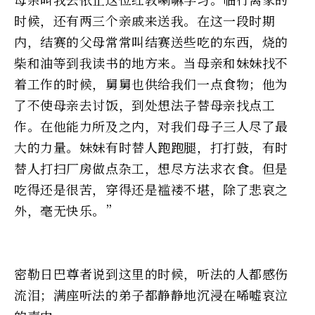
时候，还有两三个亲戚来送我。在这一段时期
内，结赛的父母常常叫结赛送些吃的东西，烧的
柴和油等到我读书的地方来。当母亲和妹妹找不
着工作的时候，舅舅也供给我们一点食物；他为
了不使母亲去讨饭，到处想法子替母亲找点工
作。在他能力所及之内，对我们母子三人尽了最
大的力量。妹妹有时替人跑跑腿，打打鼓，有时
替人打扫厂房做点杂工，想尽方法求衣食。但是
吃得还是很苦，穿得还是褴褛不堪，除了悲哀之
外，毫无快乐。”
密勒日巴尊者说到这里的时候，听法的人都感伤
流泪；满座听法的弟子都静静地沉浸在唏嘘哀泣