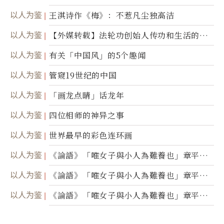
以人为鉴
王淇诗作《梅》：不惹凡尘独高洁
以人为鉴
【外媒转载】法轮功创始人传功和生活的故
事
以人为鉴
有关「中国风」的5个趣闻
以人为鉴
管窥19世纪的中国
以人为鉴
「画龙点睛」话龙年
以人为鉴
四位相师的神异之事
以人为鉴
世界最早的彩色连环画
以人为鉴
《論語》「唯女子與小人為難養也」章平議
（三）
以人为鉴
《論語》「唯女子與小人為難養也」章平議
（二）
以人为鉴
《論語》「唯女子與小人為難養也」章平議
（一）