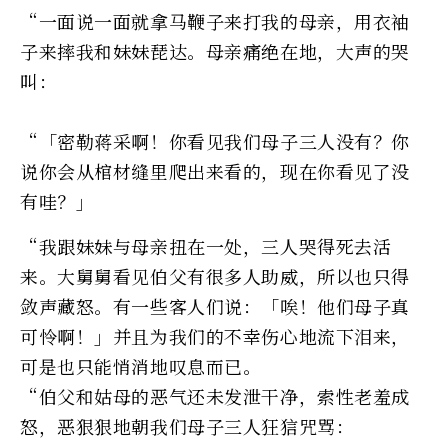
“一面说一面就拿马鞭子来打我的母亲，用衣袖
子来摔我和妹妹琵达。母亲痛绝在地，大声的哭
叫：
“「密勒蒋采啊！你看见我们母子三人没有？你
说你会从棺材缝里爬出来看的，现在你看见了没
有哇？」
“我跟妹妹与母亲扭在一处，三人哭得死去活
来。大舅舅看见伯父有很多人助威，所以也只得
敛声藏怒。有一些客人们说：「唉！他们母子真
可怜啊！」并且为我们的不幸伤心地流下泪来，
可是也只能悄消地叹息而已。
“伯父和姑母的恶气还未发泄干净，索性老羞成
怒，恶狠狠地朝我们母子三人狂狺咒骂：