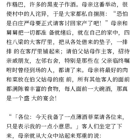
作糌巴，许多的黑麦子作酒。母亲这番举动，很
使村中的人诧异，于是大家都私自揣测：“恐怕
是白庄严母要正式请客讨回家产了吧！”母亲和
舅舅把一切都准 备就绪后，就在自己的家中，四
柱八梁的大客厅里，把从各处借来的垫子，一排
排 的在客厅里铺起来；请伯父姑母作主客，招待
亲戚朋友，左邻右舍，特别是那些在 父亲临终嘱
咐时曾经到场的人，都请了来。母亲将最好的肉
和菜放在伯父姑母的座 前，所有其他客人的面前
都满陈着丰富的食物，每人面前一大碗酒，那真
是一个盛 大的宴会！
“「各位：今天我备了一点薄酒菲菜请各位来，
只是表示我的一点小意思。」客人们坐定了下
来，母亲就从大众中站起来郑重的说：