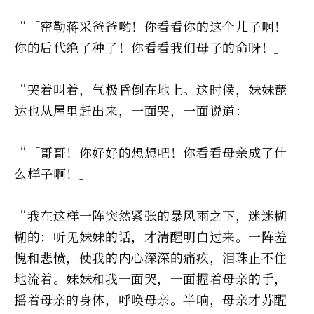
“「密勒蒋采爸爸哟！你看看你的这个儿子啊！
你的后代绝了种了！你看看我们母子的命呀！」
“哭着叫着，气极昏倒在地上。这时候，妹妹琵
达也从屋里赶出来，一面哭，一面说道：
“「哥哥！你好好的想想吧！你看看母亲成了什
么样子啊！」
“我在这样一阵突然紧张的暴风雨之下，迷迷糊
糊的；听见妹妹的话，才清醒明白过来。一阵羞
愧和悲愤，使我的内心深深的痛疚，泪珠止不住
地流着。妹妹和我一面哭，一面握着母亲的手，
摇着母亲的身体，呼唤母亲。半晌，母亲才苏醒