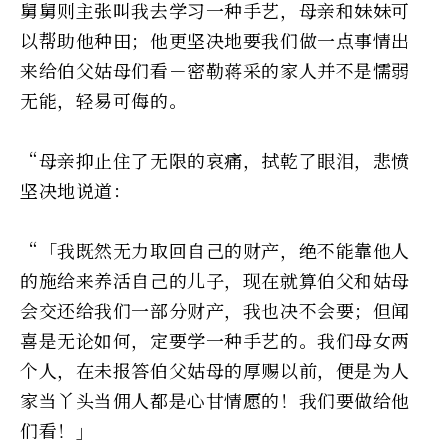
舅舅则主张叫我去学习一种手艺，母亲和妹妹可
以帮助他种田；他更坚决地要我们做一点事情出
来给伯父姑母们看－密勒蒋采的家人并不是懦弱
无能，轻易可侮的。
“母亲抑止住了无限的哀痛，拭乾了眼泪，悲愤
坚决地说道：
“「我既然无力取回自己的财产，绝不能靠他人
的施给来养活自己的儿子，现在就算伯父和姑母
会交还给我们一部分财产，我也决不会要；但闻
喜是无论如何，定要学一种手艺的。我们母女两
个人，在未报答伯父姑母的厚赐以前，便是为人
家当丫头当佣人都是心甘情愿的！我们要做给他
们看！」