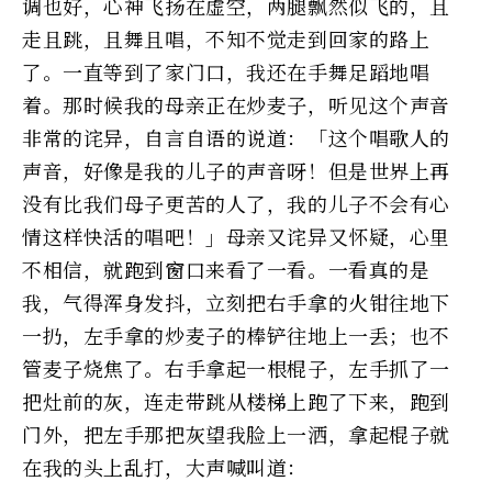
调也好，心神飞扬在虚空，两腿飘然似飞的，且
走且跳，且舞且唱，不知不觉走到回家的路上
了。一直等到了家门口，我还在手舞足蹈地唱
着。那时候我的母亲正在炒麦子，听见这个声音
非常的诧异，自言自语的说道：「这个唱歌人的
声音，好像是我的儿子的声音呀！但是世界上再
没有比我们母子更苦的人了，我的儿子不会有心
情这样快活的唱吧！」母亲又诧异又怀疑，心里
不相信，就跑到窗口来看了一看。一看真的是
我，气得浑身发抖，立刻把右手拿的火钳往地下
一扔，左手拿的炒麦子的棒铲往地上一丢；也不
管麦子烧焦了。右手拿起一根棍子，左手抓了一
把灶前的灰，连走带跳从楼梯上跑了下来，跑到
门外，把左手那把灰望我脸上一洒，拿起棍子就
在我的头上乱打，大声喊叫道：