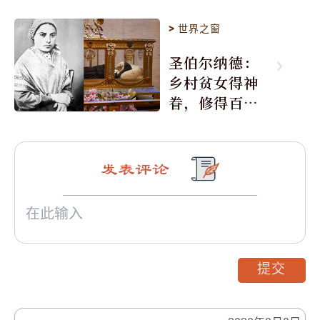
>
世界之窗
圣伯尔纳德：
乡村贫女得神
眷，修得百年
不腐身
发表评论
提交