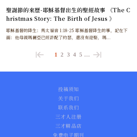
聖誕節的來歷-耶穌基督出生的聖經故事 《The C
hristmas Story: The Birth of Jesus 》
耶穌基督的降生：馬太福音 1:18-25 耶穌基督降生的事，記在下
面：他母親瑪麗亞已經許配了約瑟，還沒有迎娶，瑪...
1
2
3
4
5
…
投稿须知
关于我们
联系我们
三才人注册
三才精品店
免费电子期刊