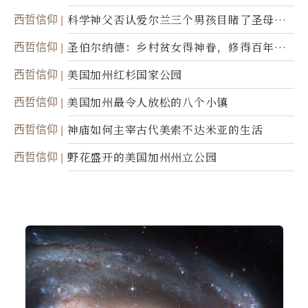
西哲信仰
科学神父否认爱尔兰三个男孩目睹了圣母显
灵
西哲信仰
圣伯尔纳德：乡村贫女得神眷，修得百年不
腐身
西哲信仰
美国加州红杉国家公园
西哲信仰
美国加州最令人放松的八个小镇
西哲信仰
神庙如何主宰古代美索不达米亚的生活
西哲信仰
野花盛开的美国加州州立公园