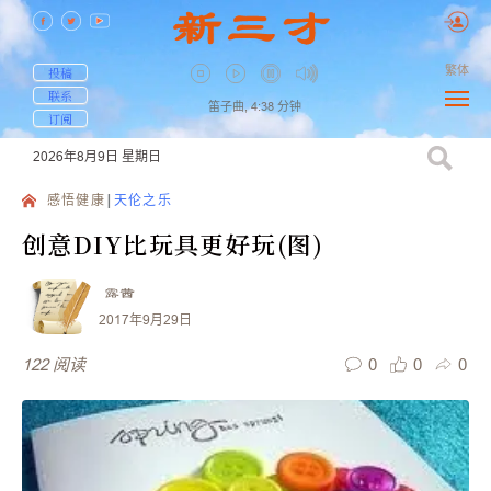
繁体
投稿
联系
笛子曲,
4:38
分钟
订阅
2026年8月9日
星期日
感悟健康
天伦之乐
创意DIY比玩具更好玩(图)
露茜
2017年9月29日
0
0
0
122
阅读