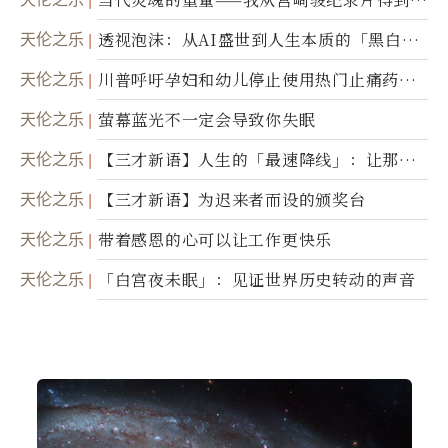
省思
天伦之乐
透视泡沫：从AI盛世到人生本质的「黑白一
瞬」
天伦之乐
川普呼吁孕妇和幼儿停止使用热门止痛药泰
诺
天伦之乐
萤幕蓝光不一定会导致你失眠
天伦之乐
【三才新语】人生的「最速降线」：让那道
光，带你滑向自己
天伦之乐
【三才新语】为迟来者而设的颁奖台
天伦之乐
带着感恩的心可以让工作更快乐
天伦之乐
「白宫夜未眠」：见证世界历史转动的声音