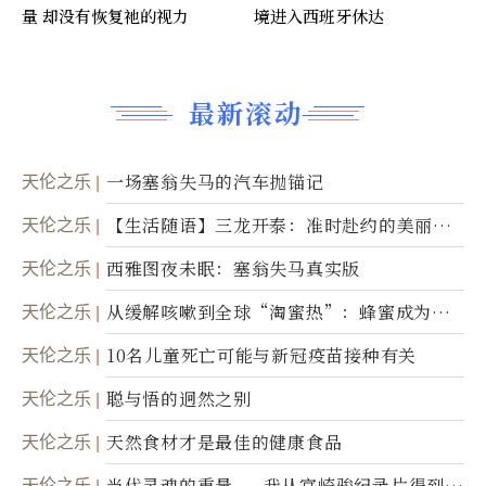
量 却没有恢复祂的视力
境进入西班牙休达
最新滚动
天伦之乐
一场塞翁失马的汽车抛锚记
天伦之乐
【生活随语】三龙开泰：准时赴约的美丽震
撼
天伦之乐
西雅图夜未眠：塞翁失马真实版
天伦之乐
从缓解咳嗽到全球“淘蜜热”：蜂蜜成为健
康产业前沿商品
天伦之乐
10名儿童死亡可能与新冠疫苗接种有关
天伦之乐
聪与悟的迥然之别
天伦之乐
天然食材才是最佳的健康食品
天伦之乐
当代灵魂的重量——我从宫崎骏纪录片得到的