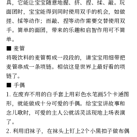
具，它能让宝宝随意地握、挤、捏、揉、敲。玩
面团时，宝宝能得到同时使用双手的机会，如做
搓、揉等动作；而敲、捏等动作需要交替使用双
手。简单的面团，带来的乐趣和启智作用可不简
单。
■ 麦管
将吸饮料的麦管剪成一段段的，请宝宝用细带把
麦管串成一条项链。相信这是世界上最好看的项
链了。
■ 手偶
1. 在废弃不用的白手套上用彩色水笔画5个卡通图
形，就能做成十分可爱的手偶。给宝宝讲故事和
念儿歌时，可爱的主人公就活灵活现地上场表演
了。
2. 利用旧袜子，在袜头上钉上2个小黑扣子做布偶