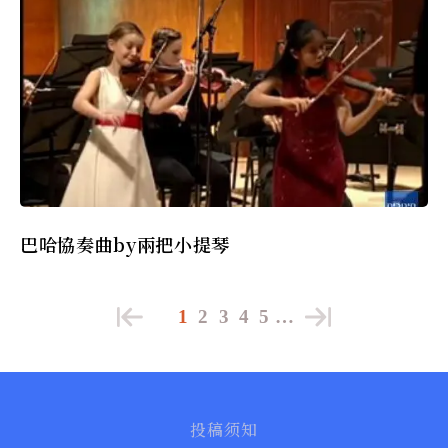
巴哈協奏曲by兩把小提琴
1
2
3
4
5
…
投稿须知