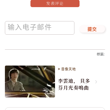
发表评论
提交
標籤
:
>
音像天地
李雲迪， 貝多
芬月光奏鳴曲