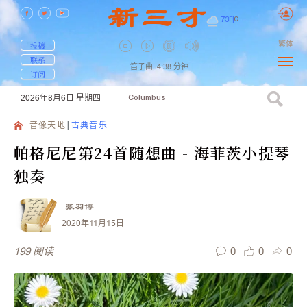
73
F
|
C
繁体
投稿
联系
笛子曲,
4:38
分钟
订阅
2026年8月6日
星期四
Columbus
音像天地
古典音乐
帕格尼尼第24首随想曲 - 海菲茨小提琴
独奏
张羽博
2020年11月15日
0
0
0
199
阅读