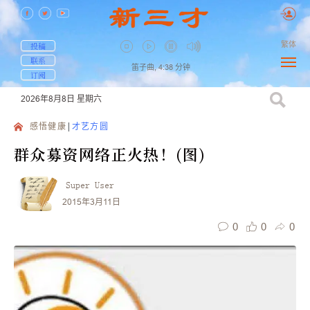
繁体
投稿
联系
笛子曲,
4:38
分钟
订阅
2026年8月8日
星期六
感悟健康
才艺方圆
群众募资网络正火热！(图)
Super User
2015年3月11日
0
0
0