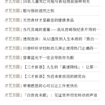
才艺方圆
10名儿童死亡可能与新冠疫苗接种有关
才艺方圆
聪与悟的迥然之别
才艺方圆
天然食材才是最佳的健康食品
才艺方圆
当代灵魂的重量——我从宫崎骏纪录片得到的
省思
才艺方圆
透视泡沫：从AI盛世到人生本质的「黑白一
瞬」
才艺方圆
川普呼吁孕妇和幼儿停止使用热门止痛药泰
诺
才艺方圆
萤幕蓝光不一定会导致你失眠
才艺方圆
【三才新语】人生的「最速降线」：让那道
光，带你滑向自己
才艺方圆
【三才新语】为迟来者而设的颁奖台
才艺方圆
带着感恩的心可以让工作更快乐
才艺方圆
「白宫夜未眠」：见证世界历史转动的声音