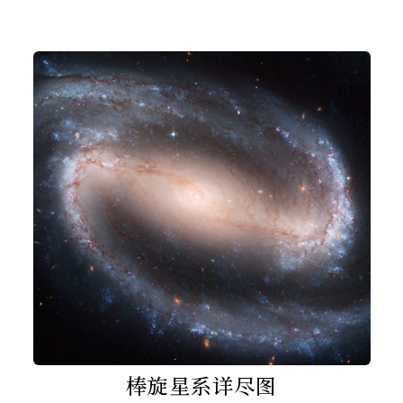
棒旋星系详尽图