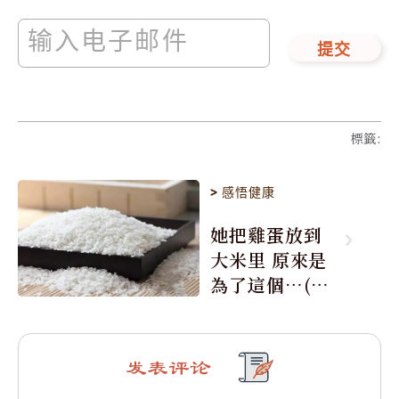
提交
標籤
:
>
感悟健康
她把雞蛋放到
大米里 原來是
為了這個…(組
圖)
发表评论