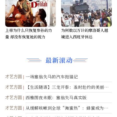
上帝为什么只恢复参孙的力
为何数以万计的摩洛哥人越
量 却没有恢复祂的视力
境进入西班牙休达
最新滚动
才艺方圆
一场塞翁失马的汽车抛锚记
才艺方圆
【生活随语】三龙开泰：准时赴约的美丽震
撼
才艺方圆
西雅图夜未眠：塞翁失马真实版
才艺方圆
从缓解咳嗽到全球“淘蜜热”：蜂蜜成为健
康产业前沿商品