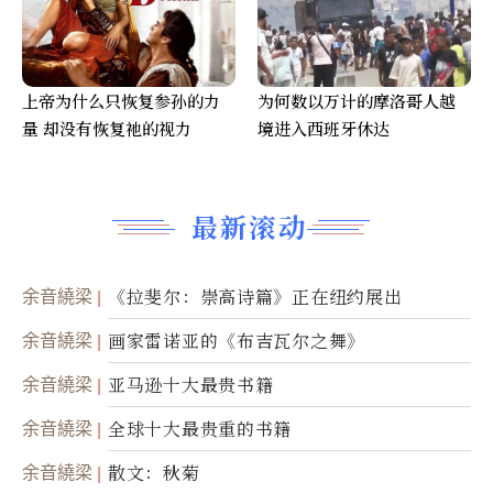
上帝为什么只恢复参孙的力
为何数以万计的摩洛哥人越
量 却没有恢复祂的视力
境进入西班牙休达
最新滚动
余音繞梁
《拉斐尔：崇高诗篇》正在纽约展出
余音繞梁
画家雷诺亚的《布吉瓦尔之舞》
余音繞梁
亚马逊十大最贵书籍
余音繞梁
全球十大最贵重的书籍
余音繞梁
散文：秋菊