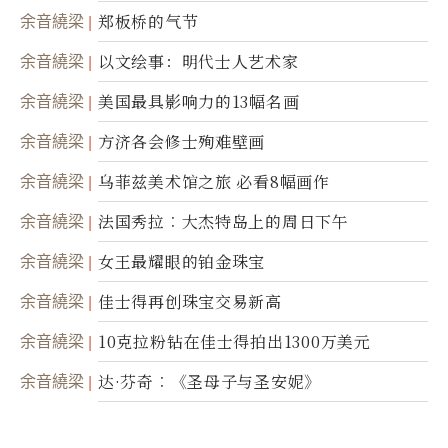
余音繞梁
郑板桥的气节
余音繞梁
以文绘事：明代士人艺术家
余音繞梁
美国最具影响力的13幅名画
余音繞梁
方济各会修士殉难壁画
余音繞梁
乌菲兹美术馆之旅 必看8幅画作
余音繞梁
法国秀拉︰大杰特岛上的周日下午
余音繞梁
女王最耀眼的铂金珠宝
余音繞梁
佳士得再创珠宝交易新高
余音繞梁
10克拉粉钻在佳士得拍出1300万美元
余音繞梁
达·芬奇︰《圣母子与圣安妮》