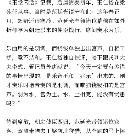
《玉堂闲话》记载，后唐清泰初年，王仁裕在梁
苑任从事。当时是范延光镇守在此。这年春正
月，郊野还很寒冷。范延光率领诸位幕僚在郊外
折柳亭为朝廷派来的使臣饯行，席间奏乐为乐。
乐曲用的是羽调，而铙钹单独击出宫声，自相干
扰，竟不谐和。王仁裕独自惊讶，暗下跟戎判大
夫李式、管记员外唐献说：“今天一定要有差错
的事情出现的，是乐音不和‘兆示’出来的。刚
才奏乐时诸音奏的是羽调，而唯独铙钹扣的是宫
声。羽为水，宫为土。水、土相克，能没有忧患
吗？”
待到席散，朝庭使臣西归，范延光带领诸位宾
客，驾鹰牵狗去王婆店北狩猎，从奔跑的马上摔