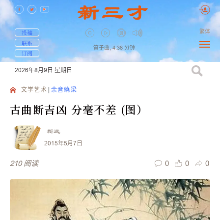
繁体
投稿
联系
笛子曲,
4:38
分钟
订阅
2026年8月9日
星期日
文学艺术
余音繞梁
古曲断吉凶 分毫不差 (图）
新远
2015年5月7日
0
0
0
210
阅读