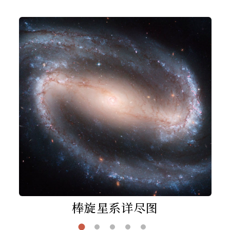
棒旋星系详尽图