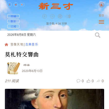
繁体
投稿
联系
笛子曲,
4:38
分钟
订阅
2026年8月8日
星期六
音像天地
古典音乐
莫札特交響曲
邓梁
2020年6月13日
0
0
0
211
阅读