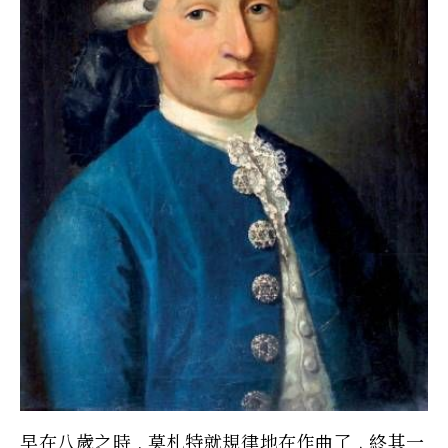
早在八歲之時 , 莫札特就規律地在作曲了 . 終其一