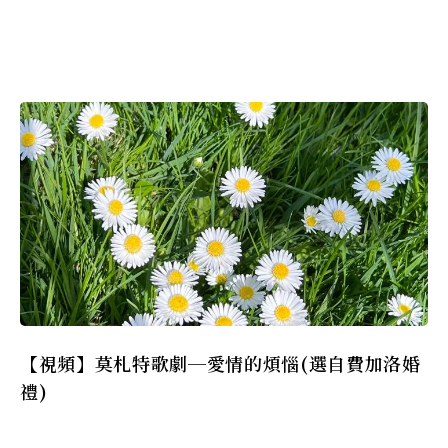
【視頻】莫札特歌劇─愛情的煩惱(選自費加洛婚
禮)