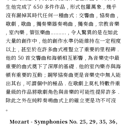
生他完成了 650 多件作品 , 形式包羅萬象 , 幾乎
沒有漏掉其時代任何一種曲式 : 交響曲 , 協奏曲 ,
歌劇 , 歌曲 , 獨奏樂器奏鳴曲 , 獨奏曲 , 宗教音樂
, 室內樂 , 管弦樂曲.......... , 令人驚異的是在如此
大量的創作中 , 他的創作水準仍能維持在一定程度
以上 , 甚至於在許多曲式裡豎立了重要的里程碑 .
他的 50 首交響曲和海頓相互影響 , 為音樂史中最
重要的曲式奠下了深厚的基礎 . 他的室內樂亦與海
頓有重要的互動 ; 鋼琴協奏曲更是音樂史中無人能
出其右 , 可謂個中的極品 . 在歌劇上莫札特數件重
量級的作品將歌劇角色與音樂的可能性提昇許多 .
除此之外在純粹奏鳴曲式上的確立更是功不可沒
。
Mozart - Symphonies No. 25, 29, 35, 36,