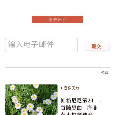
发表评论
提交
標籤
:
>
音像天地
帕格尼尼第24
首随想曲 - 海菲
茨小提琴独奏