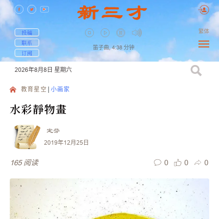
繁体
投稿
联系
笛子曲,
4:38
分钟
订阅
2026年8月8日
星期六
教育星空
小画家
水彩靜物畫
定芬
2019年12月25日
0
0
0
165
阅读