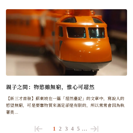
親子之間：物慾雖無窮，惟心可超然
【新三才首發】蘇東坡在一篇「超然臺記」的文章中，寫說人的
慾望無窮，可是要靠物質來滿足卻是有限的，所以常常會因為執
著美...
1
2
3
4
5
…