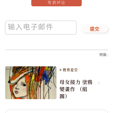
发表评论
提交
標籤
:
>
教育星空
母女接力 塗鴉
變畫作 （組
圖）