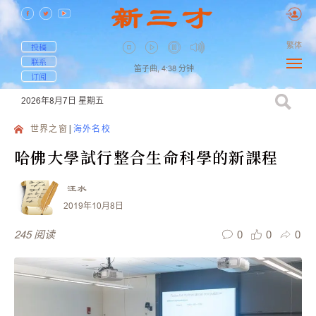
繁体
投稿
联系
笛子曲,
4:38
分钟
订阅
2026年8月7日
星期五
世界之窗
海外名校
哈佛大學試行整合生命科學的新課程
汪水
2019年10月8日
0
0
0
245
阅读