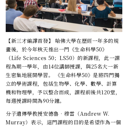
【新三才編譯首發】 哈佛大學在歷經一年多的規
畫後，於今年秋天推出一門《生命科學50》
（Life Sciences 50；LS50）的新課程，此一課
程為期一學年，由14位講師授課，與25名大一新
生密集地展開學習。 《生命科學50》是將四門獨
立的學術課程，包括生物學、化學、數學、計算
機和物理學，予以整合而成，課程前後共120堂，
每週授課時間為90分鐘。
分子遺傳學教授安德魯•穆雷（Andrew W.
Murray）表示，這門課程的目的是希望作為一個