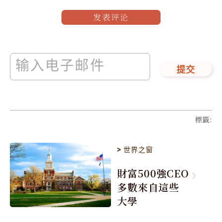
发表评论
提交
標籤
:
>
世界之窗
財富500強CEO
多數來自這些
大學