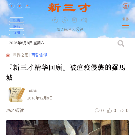
繁体
投稿
联系
笛子曲,
4:38
分钟
订阅
2026年8月8日
星期六
世界之窗
西哲信仰
『新三才精华回顾』被瘟疫侵襲的羅馬
城
邓梁
2018年12月9日
0
0
0
262
阅读