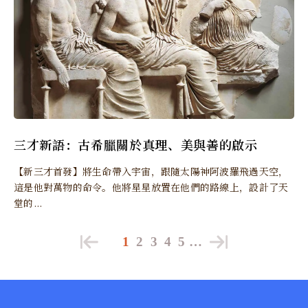
三才新語：古希臘關於真理、美與善的啟示
【新三才首發】將生命帶入宇宙，跟隨太陽神阿波羅飛過天空，
這是他對萬物的命令。他將星星放置在他們的路線上，設計了天
堂的...
1
2
3
4
5
…