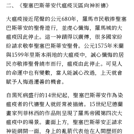
二、《聖塞巴斯蒂安代瘟疫災區向神祈禱》
大瘟疫接近尾聲的公元680年，羅馬市民敬捧聖塞
巴斯蒂安的聖骨遊行，並虔心懺悔，羅馬城的大
瘟疫因此停止。這一神蹟得以廣傳，很多國家紛
紛請求敬奉聖塞巴斯蒂安聖骨。公元1575年米蘭
與1599年里斯本兩地的大瘟疫中，誠心懺悔的居
民亦敬捧聖骨繞市而行，瘟疫由此停止。可見人
的命運中也有變數，當人能誠心改過，上天就會
賦予人悔過遷善的機會。
自黑死病盛行的14世紀起，聖塞巴斯蒂安作為染
瘟疫者的代禱聖人就經常被描繪。15世紀尼德蘭
畫家列菲林西的作品則呈現了羅馬帝國第四次大
瘟疫中的場景。畫面上方，聖塞巴斯蒂安正請求
神能網開一面，身上的亂箭代表他在人間歷經的