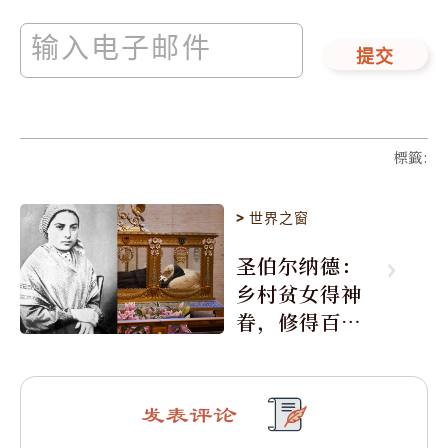
提交
標籤
:
>
世界之窗
圣伯尔纳德：
乡村贫女得神
眷，修得百年
不腐身
发表评论