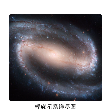
棒旋星系详尽图