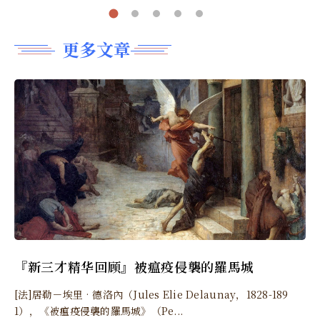
更多文章
『新三才精华回顾』被瘟疫侵襲的羅馬城
[法]居勒－埃里‧德洛內（Jules Elie Delaunay，1828-189
1），《被瘟疫侵襲的羅馬城》（Pe...