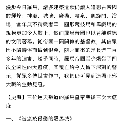
漫步今日羅馬，諸多建築遺蹟仍讓人追想古帝國
的輝煌：神廟、城牆、廣場，噴泉、凱旋門、浴
場，當年無不精緻奢華，圓形競技場和馬戲場的
規模更加令人歎止，然而羅馬帝國也以背離道德
的文明著稱。從帝國一隅開傳的基督教，其信眾
因不隨時俗而遭到恨惡，隨之而來的是長達三百
多年的迫害；幾乎同時，羅馬帝國至少爆發了四
次全國性的大瘟疫，其覆亡給今人留下深刻的警
示，從眾多傳世畫作中，我們仍可見到這場正邪
大戰的生動見證。
【史海】三位逆天叛道的羅馬皇帝與後三次大瘟
疫
一、《被瘟疫侵襲的羅馬城》