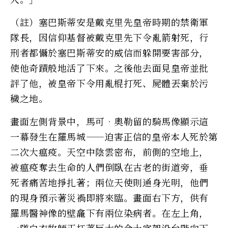
（註）塞巴斯蒂安是戴克里先皇帝時期的禁衛軍
隊長，因信仰基督被戴克里先下令亂箭射死，行
刑者都懾於塞巴斯蒂安的威信而躲開要害部分，
使他奇蹟般地活了下來。之後他去面見皇帝並批
評了他，被皇帝下令用亂棍打死、屍體丟棄於污
穢之地。
畫面左側背景中，馬可‧奧勒留的騎馬像顯示這
一幕發生在羅馬城——迫害正信的皇帝本人死於第
二次大瘟疫。天空中陰雲密布，前側的空地上，
被瘟疫奪去生命的人們倒臥在古老的街道旁，垂
死者痛苦地掙扎著；兩位天使則通身光明，他們
的現身預示著災禍即將來臨。畫面右下方，供有
羅馬醫神像的壁龕下有兩位染病者。在左上角，
一隊白衣牧師正扛著巨大的金十字架沿台階向下