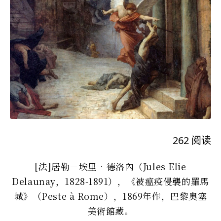
262
阅读
[法]居勒－埃里‧德洛內（Jules Elie
Delaunay，1828-1891），《被瘟疫侵襲的羅馬
城》（Peste à Rome），1869年作，巴黎奧塞
美術館藏。