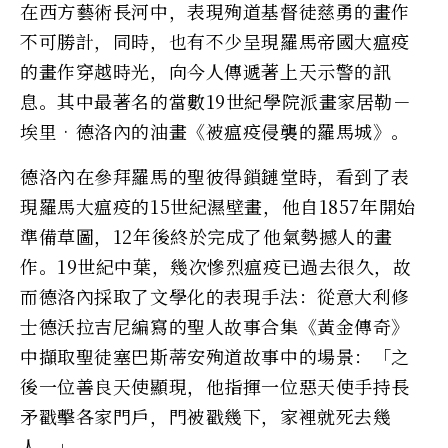
在西方藝術長河中，表現殉道基督徒慈勇的畫作
不可勝計，同時，也有不少呈現羅馬帝國大瘟疫
的畫作穿越時光，向今人傳遞著上天示警的訊
息。其中最著名的當數19世紀學院派畫家居勒－
埃里‧德洛內的油畫《被瘟疫侵襲的羅馬城》。
德洛內在參拜羅馬的聖彼得鎖鏈堂時，看到了表
現羅馬大瘟疫的15世紀濕壁畫，他自1857年開始
準備草圖，12年後終於完成了他氣勢撼人的畫
作。19世紀中葉，幾次慘烈瘟疫已過去很久，故
而德洛內採取了文學化的表現手法：從意大利修
士德沃拉吉尼編寫的聖人故事合集《黃金傳奇》
中擷取聖徒塞巴斯蒂安殉道故事中的場景：「之
後一位善良天使顯現，他指揮一位惡天使手持長
矛戳擊各家門戶，門被戳幾下，家裡就死去幾
人。」