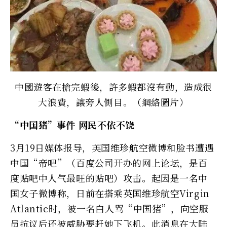
中國遊客在搶完蝦後，許多蝦都沒有動，造成很
大浪費，讓旁人側目。（網絡圖片）
“中国猪”事件 网民不依不饶
3月19日媒体报导，英国维珍航空微博和脸书遭遇
中国“帝吧”（百度公司开办的网上论坛，是百
度贴吧中人气最旺的贴吧）攻击。起因是一名中
国女子微博称，日前在搭乘英国维珍航空Virgin
Atlantic时，被一名白人骂“中国猪”，向空服
员抗议后还被威胁要赶她下飞机。此消息在大陆