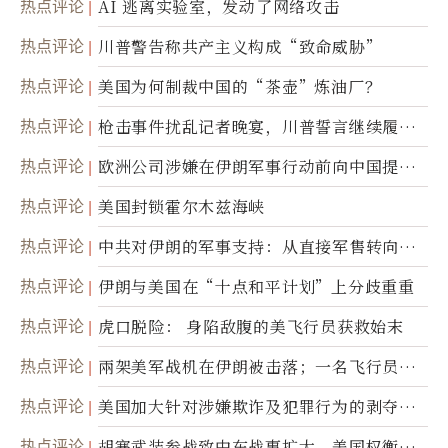
热点评论
AI 逃离实验室，发动了网络攻击
热点评论
川普警告称共产主义构成“致命威胁”
热点评论
美国为何制裁中国的“茶壶”炼油厂？
热点评论
枪击事件扰乱记者晚宴，川普誓言继续履行
职责
热点评论
欧洲公司涉嫌在伊朗军事行动前向中国提供
美军基地的卫星图像
热点评论
美国封锁霍尔木兹海峡
热点评论
中共对伊朗的军事支持：从直接军售转向间
接技术转让
热点评论
伊朗与美国在“十点和平计划”上分歧重重
热点评论
虎口脱险： 身陷敌腹的美飞行员获救始末
热点评论
兩架美军战机在伊朗被击落；一名飞行员失
踪
热点评论
美国加大针对涉嫌欺诈及犯罪行为的剥夺公
民权力度
热点评论
胡塞武装参战致中东战事扩大，美国权衡地