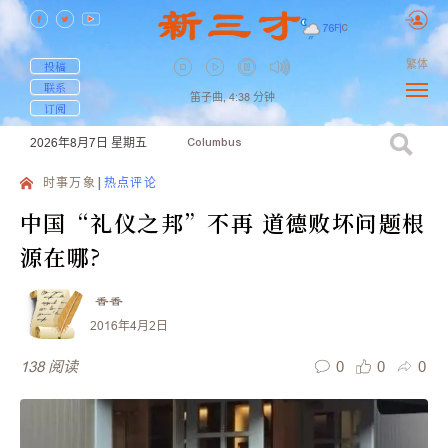
76
F
|
C
繁体
投稿
联系
笛子曲,
4:38
分钟
订阅
2026年8月7日
星期五
Columbus
时事万象
热点评论
中国“礼仪之邦”不再 道德败坏问题根
源在哪?
香香
2016年4月2日
0
0
0
138
阅读