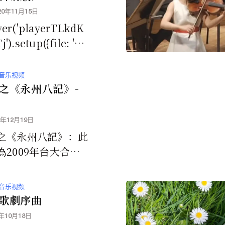
20年11月15日
er('playerTLkdK
').setup({file: 'ht
ww....
音乐视频
之《永州八記》-
0年12月19日
之《永州八記》：此
為2009年台大合唱
託創作，由陳煒智老
作重新闡釋、創作歌
音乐视频
劉新誠老師...
歌劇序曲
0年10月18日