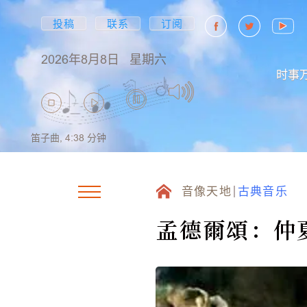
投稿
联系
订阅
2026年8月8日
星期六
时事
笛子曲,
4:38
分钟
音像天地
古典音乐
孟德爾頌：仲