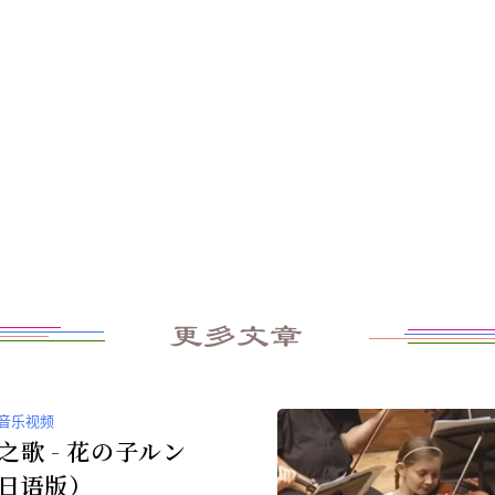
更多文章
音乐视频
之歌 - 花の子ルン
日语版）