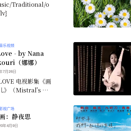
usic/Traditional/o
lv}
音乐视频
Love - by Nana
kouri（娜娜）
0年7月26日
E 电视影集《画
（Mistral's Da
ughter）主题曲 演唱者...
影视广场
画：静夜思
20年4月9日