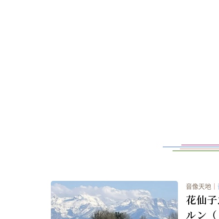
音像天地
｜
花仙子
ルン（