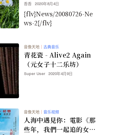
香香
2020年8月4日
{flv}News/20080726-Ne
ws-2{/flv}
音像天地
｜
古典音乐
青花瓷 - Alive2 Again
（元女子十二乐坊）
Super User
2020年4月9日
音像天地
｜
音乐视频
人海中遇見你：電影《那
些年，我們一起追的女