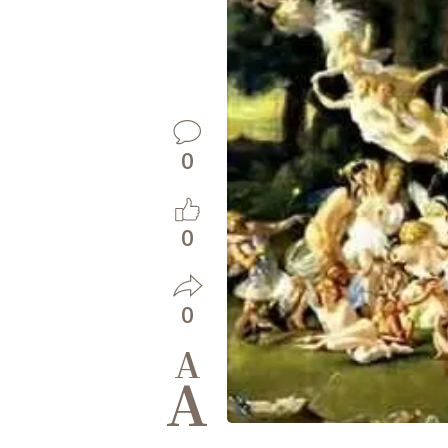
0
0
0
A
A