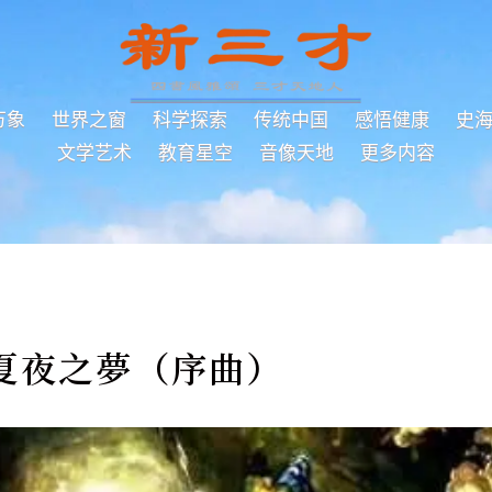
万象
世界之窗
科学探索
传统中国
感悟健康
史
文学艺术
教育星空
音像天地
更多内容
夏夜之夢（序曲）