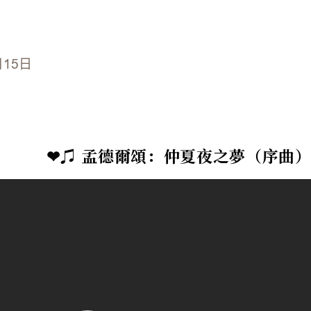
月15日
❤♫ 孟德爾頌：仲夏夜之夢（序曲