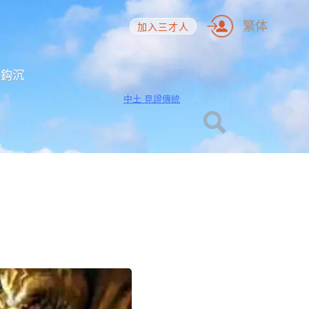
繁体
加入三才人
海鈎沉
中土 見證傳統