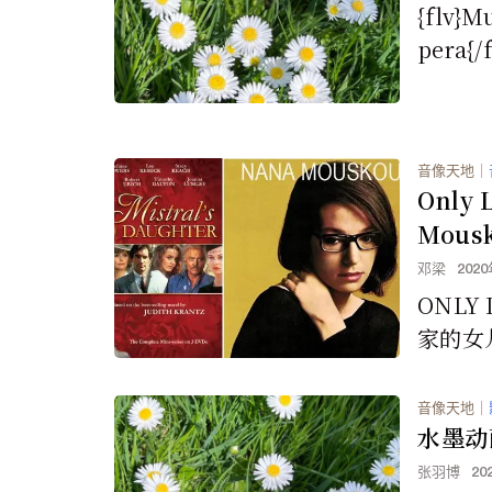
{flv}M
pera{/f
音像天地
｜
Only 
Mous
邓梁
202
ONLY LOV
家的女儿》
音像天地
｜
水墨动
张羽博
20