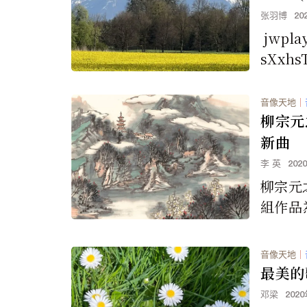
张羽博
20
jwplay
sXxhsTj
tps://w
音像天地
｜
柳宗元
新曲
李 英
202
柳宗元
組作品
團的委
師依原
音像天地
｜
詞，並由
最美的
邓梁
202