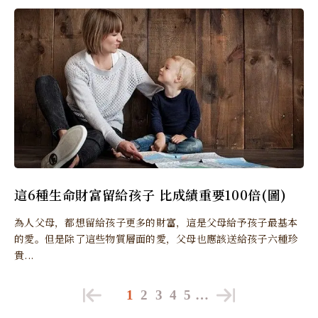
這6種生命財富留給孩子 比成績重要100倍(圖)
為人父母，都想留給孩子更多的財富，這是父母給予孩子最基本
的愛。但是除了這些物質層面的愛，父母也應該送給孩子六種珍
貴...
1
2
3
4
5
…