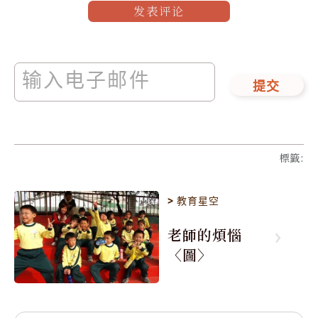
发表评论
提交
標籤
:
>
教育星空
老師的煩惱
〈圖〉