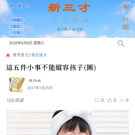
繁体
投稿
联系
笛子曲,
4:38
分钟
订阅
2026年8月8日
星期六
教育星空
我在成长
這五件小事不能縱容孩子(圖)
張均威
2017年1月25日
0
0
0
129
阅读