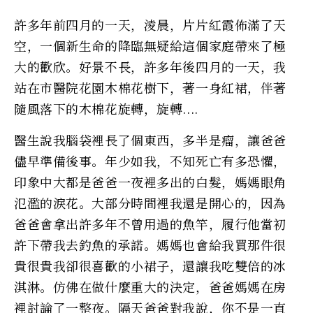
許多年前四月的一天，淩晨，片片紅霞佈滿了天
空，一個新生命的降臨無疑給這個家庭帶來了極
大的歡欣。好景不長，許多年後四月的一天，我
站在市醫院花園木棉花樹下，著一身紅裙，伴著
隨風落下的木棉花旋轉，旋轉....
醫生說我腦袋裡長了個東西，多半是瘤，讓爸爸
儘早準備後事。年少如我，不知死亡有多恐懼，
印象中大都是爸爸一夜裡多出的白髮，媽媽眼角
氾濫的淚花。大部分時間裡我還是開心的，因為
爸爸會拿出許多年不曾用過的魚竿，履行他當初
許下帶我去釣魚的承諾。媽媽也會給我買那件很
貴很貴我卻很喜歡的小裙子，還讓我吃雙倍的冰
淇淋。仿佛在做什麼重大的決定，爸爸媽媽在房
裡討論了一整夜。隔天爸爸對我說，你不是一直