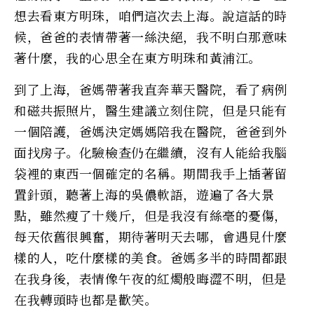
想去看東方明珠，咱們這次去上海。說這話的時
候，爸爸的表情帶著一絲決絕，我不明白那意味
著什麼，我的心思全在東方明珠和黃浦江。
到了上海，爸媽帶著我直奔華天醫院，看了病例
和磁共振照片，醫生建議立刻住院，但是只能有
一個陪護，爸媽決定媽媽陪我在醫院，爸爸到外
面找房子。化驗檢查仍在繼續，沒有人能給我腦
袋裡的東西一個確定的名稱。期間我手上插著留
置針頭，聽著上海的吳儂軟語，遊遍了各大景
點，雖然瘦了十幾斤，但是我沒有絲毫的憂傷，
每天依舊很興奮，期待著明天去哪，會遇見什麼
樣的人，吃什麼樣的美食。爸媽多半的時間都跟
在我身後，表情像午夜的紅燭般晦澀不明，但是
在我轉頭時也都是歡笑。