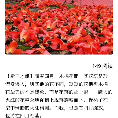
149
阅读
【新三才訊】陽春四月，木棉花開。其花語是珍
惜身邊人，與其他的花不同，短短的花期裡木棉
花最美的不是綻放，而是花落的那一瞬——碗大的
火紅的花整朵地從樹上脫落旋轉而下，像極了在
空中舞動的火紅精靈。而我，也是在四月綻放，
也將在四月枯萎。