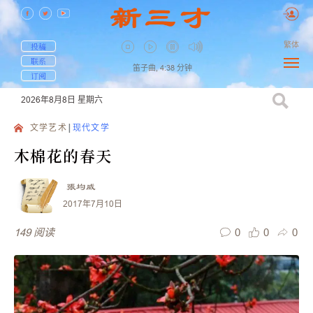
繁体
投稿
联系
笛子曲,
4:38
分钟
订阅
2026年8月8日
星期六
文学艺术
现代文学
木棉花的春天
張均威
2017年7月10日
0
0
0
149
阅读