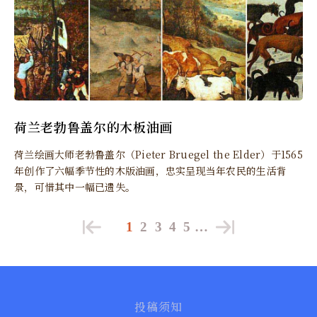
荷兰老勃鲁盖尔的木板油画
荷兰绘画大师老勃鲁盖尔（Pieter Bruegel the Elder）于1565
年创作了六幅季节性的木版油画，忠实呈现当年农民的生活背
景，可惜其中一幅已遗失。
1
2
3
4
5
…
投稿须知