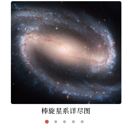
棒旋星系详尽图