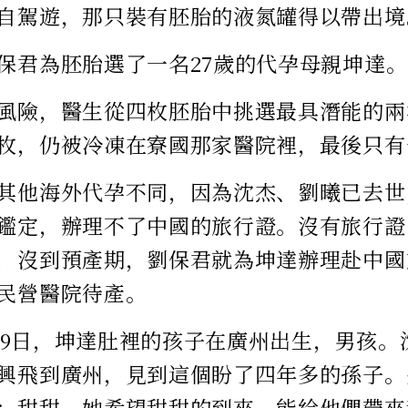
自駕遊，那只裝有胚胎的液氮罐得以帶出境
保君為胚胎選了一名27歲的代孕母親坤達。
風險，醫生從四枚胚胎中挑選最具潛能的兩
枚，仍被冷凍在寮國那家醫院裡，最後只有
其他海外代孕不同，因為沈杰、劉曦已去世
鑑定，辦理不了中國的旅行證。沒有旅行證
，沒到預產期，劉保君就為坤達辦理赴中國
民營醫院待產。
12月9日，坤達肚裡的孩子在廣州出生，男孩
興飛到廣州，見到這個盼了四年多的孫子。
：甜甜。她希望甜甜的到來，能給他們帶來