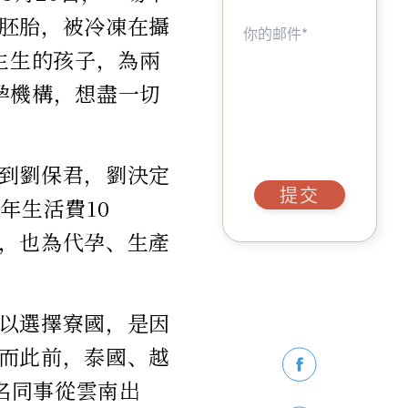
胚胎，被冷凍在攝
生生的孩子，為兩
孕機構，想盡一切
到劉保君，劉決定
提交
年生活費10
，也為代孕、生產
以選擇寮國，是因
而此前，泰國、越
幾名同事從雲南出