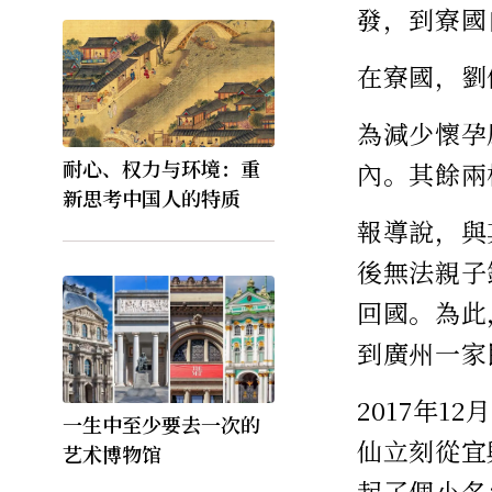
發，到寮國
在寮國，劉
為減少懷孕
耐心、权力与环境：重
內。其餘兩
新思考中国人的特质
報導說，與
後無法親子
回國。為此
到廣州一家
2017年
一生中至少要去一次的
仙立刻從宜
艺术博物馆
起了個小名