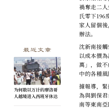
禍奪走二人
氏零下19
家人留個後
辦法。
沈新南接觸
最近文章
以成本價為
萬」，做不
中的各種風
據報導，緊
为何数以万计的摩洛哥
為與劉保君
人越境进入西班牙休达
南等東南亞