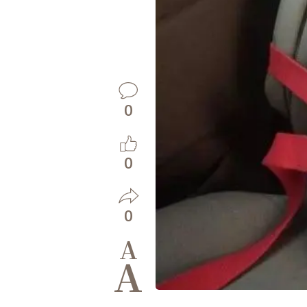
0
0
0
A
A