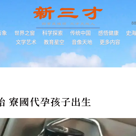
8
万象
世界之窗
科学探索
传统中国
感悟健康
史
文学艺术
教育星空
音像天地
更多内容
胎 寮國代孕孩子出生