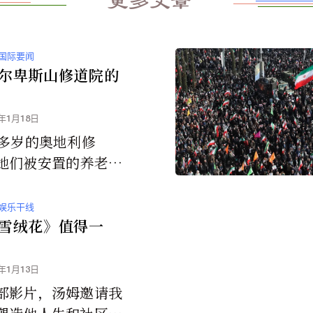
更多文章
国际要闻
尔卑斯山修道院的
6年1月18日
0多岁的奥地利修
她们被安置的养老院
这三位高龄修女的遭
了全世界的关注。
娱乐干线
雪绒花》值得一
6年1月13日
部影片，汤姆邀请我