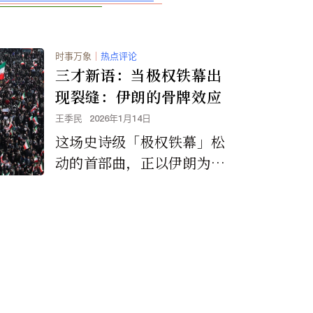
时事万象
｜
热点评论
三才新语：当极权铁幕出
现裂缝：伊朗的骨牌效应
王季民
2026年1月14日
这场史诗级「极权铁幕」松
动的首部曲，正以伊朗为起
点，向全球展示极权体制脆
弱本质与时代转折的临界
点。这一历史现场，不仅深
刻牵动国际格局，更可能激
起中国等其他极权国家潜伏
已久的「六四之魂」与变革
渴望，成为人类自由运动的