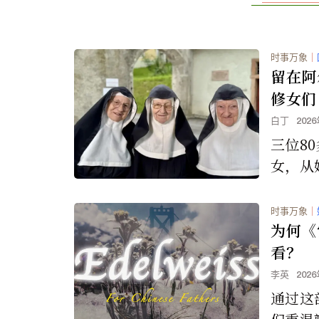
时事万象
｜
留在阿
修女们
白丁
202
三位8
女，从
逃走，
遇引发
时事万象
｜
为何《
看？
李英
202
通过这