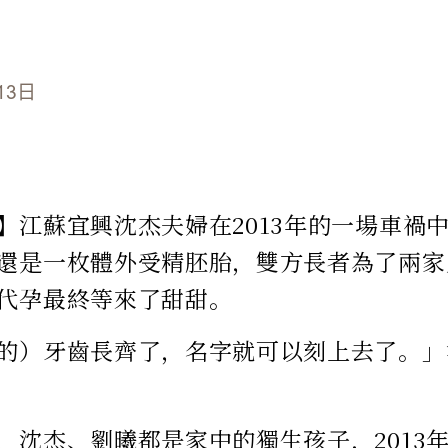
13日
】江蘇宜興沈杰夫婦在2013年的一場車禍
還是一枚體外受精胚胎，雙方長者為了兩家
代孕最終等來了甜甜。
的）牙齒長齊了，名字就可以刻上去了。」
，沈杰、劉曦都是家中的獨生孩子，2013年