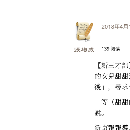
2018年4月
139
阅读
張均威
【新三才訊
的女兒甜甜
後」，尋求
「等（甜甜
說。
新京報報導