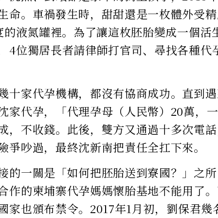
生命。車禍發生時，甜甜還是一枚體外受精
6度的液氮罐裡。為了讓這枚胚胎變成一個活
，4位獨居長者請律師打官司、尋找各種代
幾十家代孕機構，都沒有協商成功。直到遇
沈家代孕，「代理孕母（人民幣）20萬，一
成，不收錢。此後，雙方又通過十多次電話
險爭吵過，最終沈新南把責任全扛下來。
接的一關是「如何把胚胎送到寮國？」之所
合作的柬埔寨代孕媽媽懷胎基地不能用了。
國家也頒布禁令。2017年1月初，劉保君