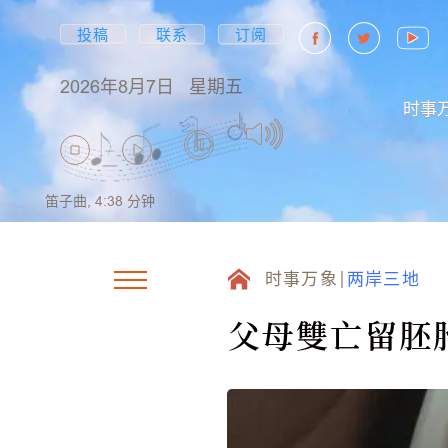
投稿
联系
订阅
2026年8月7日
星期五
时事
笛子曲,
4:38
分钟
时事万象
两岸三地
父母雙亡留胚