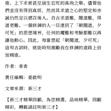
倦、上下求索甚至捨生忘死的高尚之舉。儘管他
們並沒有得到真經，然而其求道之心的堅定和赤
誠仍然足以感召後人。自古求道難，聞道難，得
道更難。一個修鍊的人一旦達到了「朝聞道，夕
可死」的思想境界，任何的魔難和考驗都難以再
讓他動心。因此，每當想起「朝聞道，夕可死」
這句古訓時，就能時刻激勵我在修鍊的道路上倍
加精進。
作者：香香
責任編輯：姜啟明
文章來源：新三才
【新三才精華回顧，為您精選、品味精華、回顧
精彩，轉載請註明新三才】