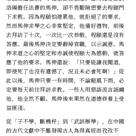
洛陽擔任法曹的馬伸，卻不畏艱險想要去程頤門
下求教。因為程頤怕連累他，就拒絕了的要求，
然而馬伸求學之心非常堅定，他備好禮物，前後
去拜訪了十次，一次比一次恭敬，程頤還是沒有
答應。最後馬伸決定要辭掉官職，以示誠意。馬
伸求道之心的堅定和赤誠使程頤大為感動，就答
應了他的要求。馬伸還說：「只要能讓我聞道，
即使死了也沒有遺憾了，況且未必會死啊！」從
此以後，馬伸只要一有時間，不論颳風下雨，必
定要每天前往拜訪求教。一些人用惡語流言誣衊
他，他全然不顧。馬伸後來果然在道德修養上受
益匪淺。
從「子不學，斷機杼」到「武訓辦學」，在中國
的古代文獻中不難發現古人為得真經而孜孜不