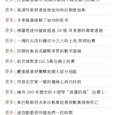
更多
高速列車將連接南加州和拉斯維加斯
更多
冬季風暴緩解了加州的乾旱
更多
佛羅裡達州撤資超過 20 億 貝萊德的專業道德被
質疑
更多
一塊約占洛杉磯百分之六的土地 即將拍賣
更多
民間收集烏克蘭戰爭罪的數字證據
更多
前貝城教堂以6.5萬在網上拍賣
更多
嚴重風暴將襲擊美國大部分地區
更多
拜登在空軍一號的樓梯上再次絆倒
更多
擁有 300 年歷史的小提琴“波羅的海” 估價 100
0 萬美元拍賣
更多
東巴勒斯坦火車出軌事故導致數萬條魚死亡
更多
通貨膨脹將伴隨我們一段時間