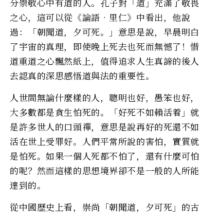
分崇敬心中有道的人。孔子對「道」充滿了敬畏
之心，這可以從《論語•里仁》中看出，他說
過：「朝聞道，夕可死。」意思是說，早晨明白
了宇宙的真理，即使晚上死去也死而無憾了！惜
道重道之心飄然紙上，值得追求人生真諦的後人
去認真的深思感悟道與法的重要性。
人世間無論什麼樣的人，聰明也好，愚笨也好，
大多數都是貪生怕死的。「好死不如賴活着」就
是許多世人的口頭禪，意思是說再好的死還不如
活在世上受罪好。人們平常所說的害怕，實質就
是怕死。如果一個人死都不怕了，還有什麼可怕
的呢？然而這樣的思想境界卻不是一般的人所能
達到的。
從中國歷史上看，崇尚「朝聞道，夕可死」的古