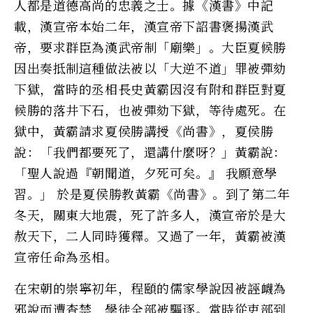
人都是道德高尚的忠義之士。據《漢書》中記
載，漢宣帝本始二年，漢宣帝下詔書褒揚漢武
帝，要求群臣為漢武帝制「廟樂」。大臣夏候勝
因出奏抵制這種做法被以「大逆不道」罪被彈劾
下獄，當時的丞相長史黃霸因沒有附和群臣對夏
候勝的落井下石，也被彈劾下獄，等待處死。在
獄中，黃霸請求夏侯勝講授《尚書》，夏侯勝
說：「我們都要死了，還講什麼呀？」黃霸說：
「聖人說過『朝聞道，夕死可矣。』 我願意學
習。」 於是夏侯勝教黃霸《尚書》。到了第二年
冬天，關東大地震，死了許多人，漢宣帝於是大
赦天下，二人同時獲釋。又過了一年，黃霸被漢
宣帝任命為丞相。
在宋朝的崇寧初年，程頤的儒家學說因被誣衊為
邪說而遭查禁，學徒全部被驅逐。當時從吏部到