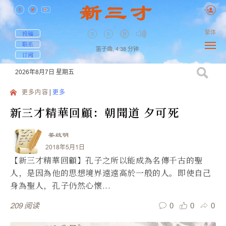
繁体
投稿
联系
笛子曲,
4:38
分钟
订阅
2026年8月7日
星期五
更多内容
更多
新三才精華回顧：朝聞道 夕可死
姜啟明
2018年5月1日
【新三才精華回顧】孔子之所以能成為名傳千古的聖
人，是因為他的思想境界遠遠高於一般的人。即使自己
身為聖人，孔子仍然心懷...
0
0
0
209
阅读