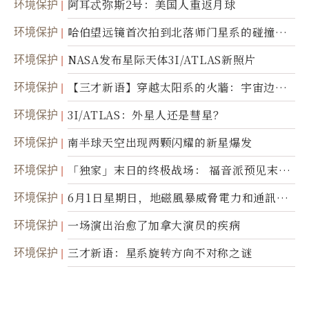
环境保护
阿耳忒弥斯2号：美国人重返月球
环境保护
哈伯望远镜首次拍到北落师门星系的碰撞与
爆炸
环境保护
NASA发布星际天体3I/ATLAS新照片
环境保护
【三才新语】穿越太阳系的火牆：宇宙边界
新启示
环境保护
3I/ATLAS：外星人还是彗星？
环境保护
南半球天空出现两颗闪耀的新星爆发
环境保护
「独家」末日的终极战场： 福音派预见末
世；希腊僧侣预言以色列的进攻
环境保护
6月1日星期日，地磁風暴威脅電力和通訊基
礎設施
环境保护
一场演出治愈了加拿大演员的疾病
环境保护
三才新语：星系旋转方向不对称之谜