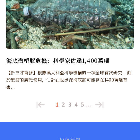
海底微塑膠危機：科學家估達1,400萬噸
【新三才首發】根據澳大利亞科學機構的一項全球首次研究，由
於塑膠的廣泛使用，估計在世界深海底部可能存在1400萬噸有
害...
1
2
3
4
5
…
投稿须知