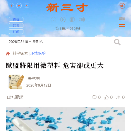
繁体
投稿
联系
笛子曲,
4:38
分钟
订阅
2026年8月8日
星期六
科学探索
环境保护
歐盟將限用微塑料 危害卻或更大
姜啟明
2020年9月12日
0
0
0
121
阅读