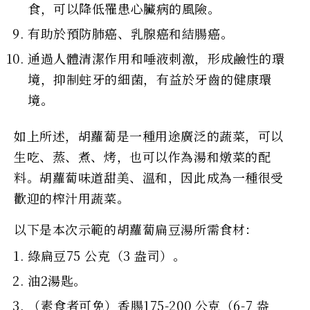
食，可以降低罹患心臟病的風險。
有助於預防肺癌、乳腺癌和結腸癌。
通過人體清潔作用和唾液刺激，形成鹼性的環
境，抑制蛀牙的細菌，有益於牙齒的健康環
境。
如上所述，胡蘿蔔是一種用途廣泛的蔬菜，可以
生吃、蒸、煮、烤，也可以作為湯和燉菜的配
料。胡蘿蔔味道甜美、溫和，因此成為一種很受
歡迎的榨汁用蔬菜。
以下是本次示範的胡蘿蔔扁豆湯所需食材：
綠扁豆75 公克（3 盎司）。
油2湯匙。
（素食者可免）香腸175-200 公克（6-7 盎