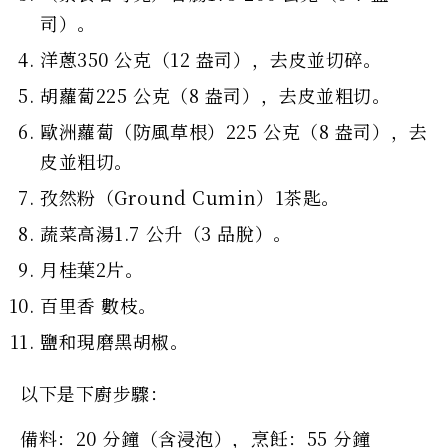
司）。
洋蔥350 公克（12 盎司），去皮並切碎。
胡蘿蔔225 公克（8 盎司），去皮並粗切。
歐洲蘿蔔（防風草根）225 公克（8 盎司），去
皮並粗切。
孜然粉（Ground Cumin）1茶匙。
蔬菜高湯1.7 公升（3 品脫）。
月桂葉2片。
百里香 數枝。
鹽和現磨黑胡椒。
以下是下廚步驟：
備料：20 分鐘（含浸泡），烹飪：55 分鐘