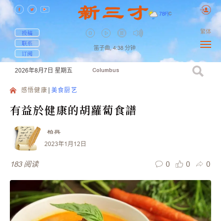
78
F
|
C
繁体
投稿
联系
笛子曲,
4:38
分钟
订阅
2026年8月7日
星期五
Columbus
感悟健康
美食厨艺
有益於健康的胡蘿蔔食譜
柏興
2023年1月12日
0
0
0
183
阅读