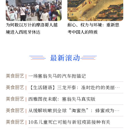
为何数以万计的摩洛哥人越
耐心、权力与环境：重新思
境进入西班牙休达
考中国人的特质
最新滚动
美食厨艺
一场塞翁失马的汽车抛锚记
美食厨艺
【生活随语】三龙开泰：准时赴约的美丽震
撼
美食厨艺
西雅图夜未眠：塞翁失马真实版
美食厨艺
从缓解咳嗽到全球“淘蜜热”：蜂蜜成为健
康产业前沿商品
美食厨艺
10名儿童死亡可能与新冠疫苗接种有关