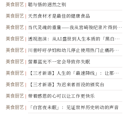
美食厨艺
聪与悟的迥然之别
美食厨艺
天然食材才是最佳的健康食品
美食厨艺
当代灵魂的重量——我从宫崎骏纪录片得到的
省思
美食厨艺
透视泡沫：从AI盛世到人生本质的「黑白一
瞬」
美食厨艺
川普呼吁孕妇和幼儿停止使用热门止痛药泰
诺
美食厨艺
萤幕蓝光不一定会导致你失眠
美食厨艺
【三才新语】人生的「最速降线」：让那道
光，带你滑向自己
美食厨艺
【三才新语】为迟来者而设的颁奖台
美食厨艺
带着感恩的心可以让工作更快乐
美食厨艺
「白宫夜未眠」：见证世界历史转动的声音