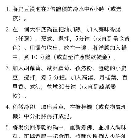
將扁豆浸泡在2倍體積的冷水中6小時（或過
夜）。
在一個大平底鍋裡把油加熱，加入蒜味香腸
（任選），烹煮、攪拌，5分鐘（或直到呈金黃
色）。用漏勺取出，放在一邊。將洋蔥加入鍋
中，煮 10 分鐘（或直至洋蔥變軟變金）。
加入胡蘿蔔、歐洲蘿蔔、孜然粉、瀝乾的小扁
豆，攪拌，煮 5 分鐘。加入高湯、月桂葉、百
里香。煮沸，並燉30分鐘（或直到蔬菜變
軟）。
稍微冷卻，取出香草，在攪拌機（或食物處理
機）中分批將湯打成泥。
將湯倒回擦乾的鍋中，重新煮沸，並加入調味
料。可與香腸一起食用。將麵包塊倒入少許油