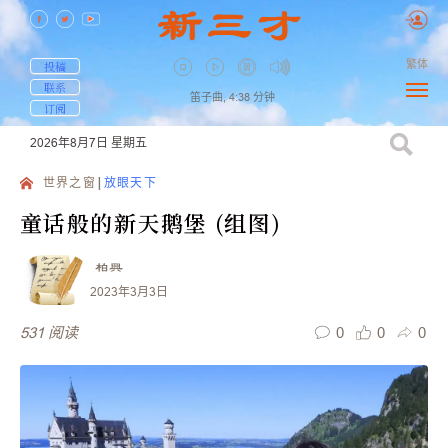
繁体
投稿
联系
笛子曲,
4:38
分钟
订阅
2026年8月7日
星期五
世界之窗
放眼天下
童话般的新天鹅堡 (组图)
柏興
2023年3月3日
0
0
0
531
阅读