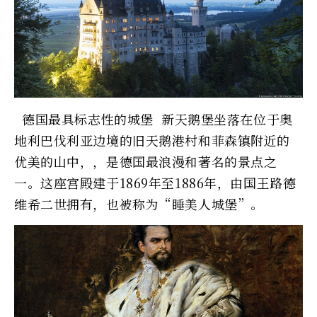
德国最具标志性的城堡 新天鹅堡坐落在位于奥
地利巴伐利亚边境的旧天鹅港村和菲森镇附近的
优美的山中，，是德国最浪漫和著名的景点之
一。这座宫殿建于1869年至1886年，由国王路德
维希二世拥有，也被称为“睡美人城堡”。