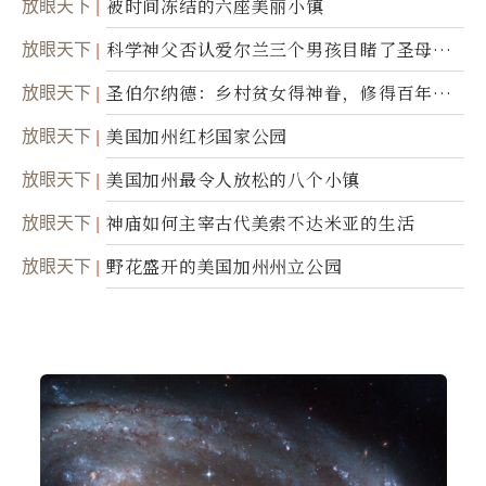
放眼天下
被时间冻结的六座美丽小镇
放眼天下
科学神父否认爱尔兰三个男孩目睹了圣母显
灵
放眼天下
圣伯尔纳德：乡村贫女得神眷，修得百年不
腐身
放眼天下
美国加州红杉国家公园
放眼天下
美国加州最令人放松的八个小镇
放眼天下
神庙如何主宰古代美索不达米亚的生活
放眼天下
野花盛开的美国加州州立公园