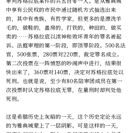
审判苏格拉底案件的共五百零一人。是从雅典城
中享有公民权的市民中通过随机方式抽选出来
的，其中有贵族，有哲学家，但更多的是漂洗羊
毛的，做鞋的，盖房的，打铁的，种田的，做买
卖的……苏格拉底以渎神和败坏青年的罪名被起
诉。法庭审理的第一阶段，即顶罪阶段。500名法
官，500张票，280票对220票，裁定罪名成立。
第二次投票在一阵愤怒的吵闹声中进行，结果很
快出来了，360票对140票，决定对苏格拉底处以
死刑。也就是说，至少有80名陪审团成员在第一
次投票时认定苏格拉底无罪，在量刑时却判处他
死刑。
这是希腊历史上灰暗的一天，这个历史定论永远
的为雅典城蒙上了一层阴影。可是这样的一天，