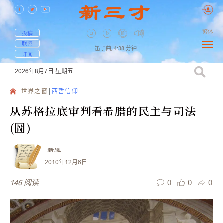
繁体
投稿
联系
笛子曲,
4:38
分钟
订阅
2026年8月7日
星期五
世界之窗
西哲信仰
从苏格拉底审判看希腊的民主与司法
(圖)
新远
2010年12月6日
0
0
0
146
阅读