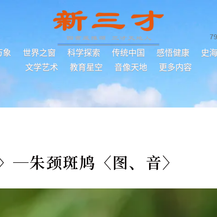
7
万象
世界之窗
科学探索
传统中国
感悟健康
史
文学艺术
教育星空
音像天地
更多内容
6〉─朱颈斑鸠〈图、音〉