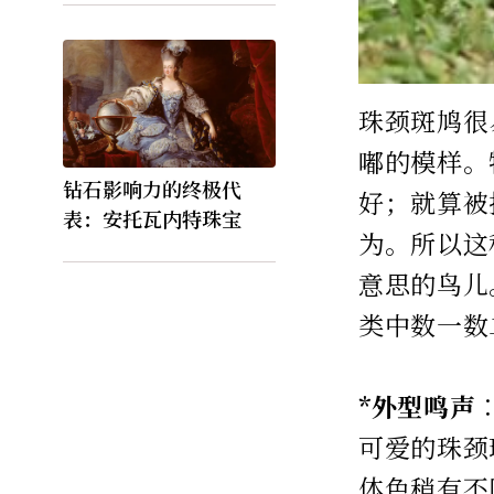
珠颈斑鸠很
嘟的模样。
钻石影响力的终极代
好；就算被
表：安托瓦内特珠宝
为。所以这
意思的鸟儿
类中数一数
*外型鸣声
可爱的珠颈
体色稍有不