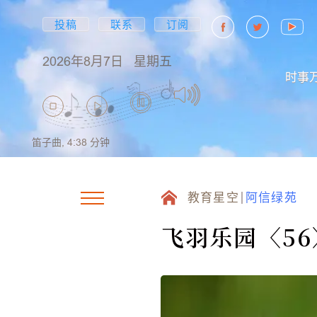
投稿
联系
订阅
2026年8月7日
星期五
时事
笛子曲,
4:38
分钟
教育星空
阿信绿苑
飞羽乐园〈5