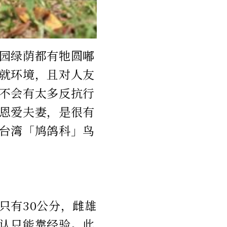
园绿荫都有牠圆嘟
就环境，且对人友
不会有太多反抗行
恩爱夫妻，是很有
台湾「鸠鸽科」鸟
只有30公分，雌雄
认只能靠经验。此