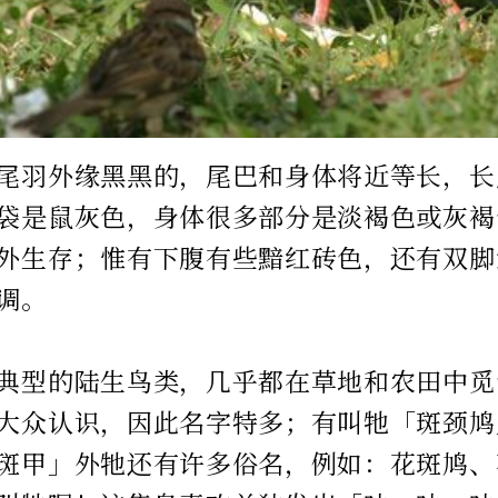
尾羽外缘黑黑的，尾巴和身体将近等长，长
袋是鼠灰色，身体很多部分是淡褐色或灰褐
外生存；惟有下腹有些黯红砖色，还有双脚
调。
典型的陆生鸟类，几乎都在草地和农田中觅
大众认识，因此名字特多；有叫牠「斑颈鸠
斑甲」外牠还有许多俗名，例如：花斑鸠、