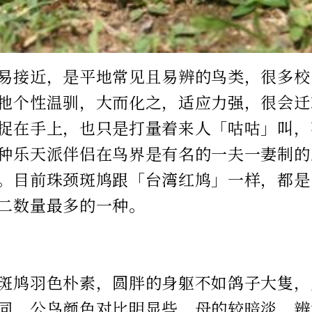
易接近，是平地常见且易辨的鸟类，很多校
牠个性温驯，大而化之，适应力强，很会迁
捉在手上，也只是打量着来人「咕咕」叫，
种乐天派伴侣在鸟界是有名的一夫一妻制的
。目前珠颈斑鸠跟「台湾红鸠」一样，都是
二数量最多的一种。
︰
斑鸠羽色朴素，圆胖的身躯不如鸽子大隻，
同，公鸟颜色对比明显些，母的较暗淡，辨