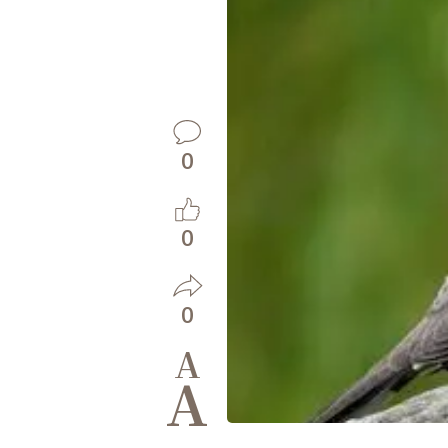
0
0
0
A
A