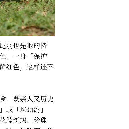
尾羽也是牠的特
色，一身「保护
鲜红色，这样还不
食，既亲人又历史
」或「珠颈鸽」
花脖斑鸠、珍珠