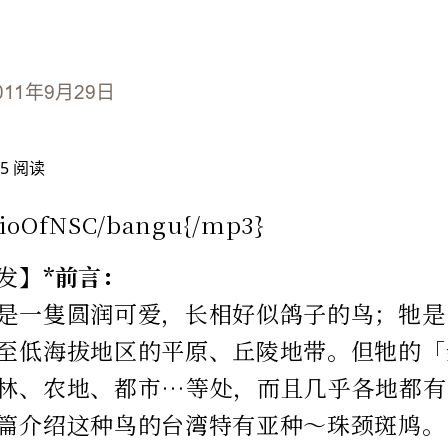
011年9月29日
5
阅读
ioOfNSC/bangu{/mp3}
发】
*前言：
是一隻圆润可爱，长相好似鸽子的鸟；牠是
至低海拔地区的平原、丘陵地带。但牠的「
林、农地、都市…等处，而且几乎各地都有
篇介绍这种鸟的台湾特有亚种～珠颈斑鸠。