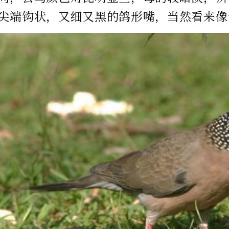
尖端钩状，又细又黑的鸽形嘴，当然看来像