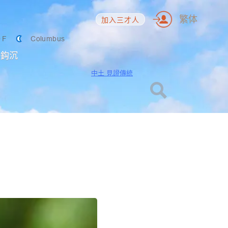
繁体
加入三才人
9
F
Columbus
海鈎沉
中土 見證傳統