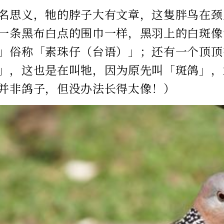
名思义，牠的脖子大有文章，这隻胖鸟在颈
一条黑布白点的围巾一样，黑羽上的白斑像
」俗称「素珠仔（台语）」；还有一个顶顶
」，这也是在叫牠，因为原先叫「斑鸽」，
并非鸽子，但没办法长得太像！）