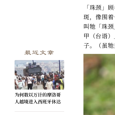
「珠颈」顾
斑，像围着
叫牠「珠颈
甲（台语）
子。（虽牠
最近文章
为何数以万计的摩洛哥
人越境进入西班牙休达