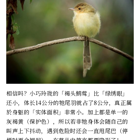
相信吗？小巧玲珑的「褐头鹪莺」比「绿绣眼」
还小，体长14公分的牠尾羽就占了8公分，真正属
於身躯的「实体面积」非常小。加上都是单一的
灰褐黄（保护色），所以若非牠身体会随自己的
叫声上下抖动，遇到危险时还会一直甩尾巴（停
栖时更会翘起），在草丛中简直都要隐形了！