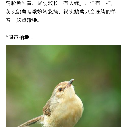
莺脸色乳黄、尾羽较长「有人缘」。但有一样，
灰头鹪莺唱歌婉转悠扬，褐头鹪莺只会连续的单
音，这点输牠。
*鸣声栖地︰