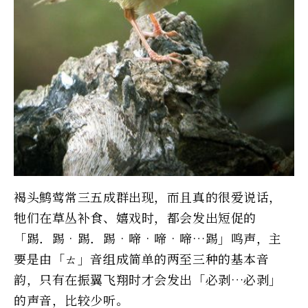
褐头鹪莺常三五成群出现，而且真的很爱说话，
牠们在草丛补食、嬉戏时，都会发出短促的
「踢．踢‧踢．踢‧啼‧啼‧啼…踢」鸣声，主
要是由「ㄊ」音组成简单的两至三种的基本音
韵，只有在振翼飞翔时才会发出「必剥…必剥」
的声音，比较少听。