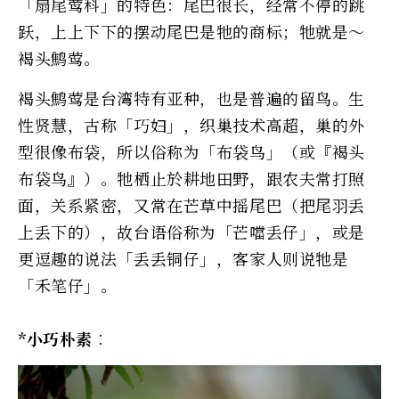
「扇尾莺科」的特色：尾巴很长，经常不停的跳
跃，上上下下的摆动尾巴是牠的商标；牠就是～
褐头鹪莺。
褐头鹪莺是台湾特有亚种，也是普遍的留鸟。生
性贤慧，古称「巧妇」，织巢技术高超，巢的外
型很像布袋，所以俗称为「布袋鸟」（或『褐头
布袋鸟』）。牠栖止於耕地田野，跟农夫常打照
面，关系紧密，又常在芒草中摇尾巴（把尾羽丢
上丢下的），故台语俗称为「芒噹丢仔」，或是
更逗趣的说法「丢丢铜仔」，客家人则说牠是
「禾笔仔」。
*小巧朴素︰