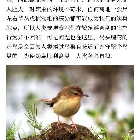
人胆大，对筑巢的环境不苛求，任何离地一公尺
左右草丛或植物堆的深处都可能成为牠们的筑巢
地点，所以人类要观察牠们在繁殖孵育期的生态
行为并不困难，可是问题也在这里，褐头鹪莺的
亲鸟是会因为人类摸过鸟巢有味道而弃守整个鸟
巢的！为使幼鸟顺利离巢，人类务必自律。