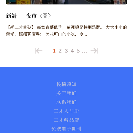
新詩 ─ 夜市〈圖〉
【新三才首發】 每當夜幕低垂，這裡總是特別熱鬧。 大大小小的
燈光，照耀著廣場； 美味可口的小吃，令...
1
2
3
4
5
…
投稿须知
关于我们
联系我们
三才人注册
三才精品店
免费电子期刊