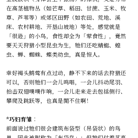
在高茎植物丛（如芒草、稻田、甘蔗、玉米、牧
草、芦苇等）或郊区田野（如农田、荒地、溪
床、农村耕地、开垦山坡地）等处，感觉就是
「很逊」的小鸟，食性却全为「荤食性」，竟然
要天天狩猎小型昆虫为生，牠们还吃蜻蜓、蝗
虫、蝉、蜘蛛、蝶类幼虫，真是惊人。
幸好褐头鹪莺有点过动，静不下来的话去狩猎还
可以，否则牠们一会儿鸣唱，一会儿抖动尾羽、
拍击双翅噗噗作响，一会儿走来走去包括侧行、
攀爬及跳跃等，也真是閒不住啊！
*巧妇育雏︰
前面说过牠们很会建筑布袋型（吊袋状）的鸟
巢，因此被昵称为「布袋鸟」；但牠们仗着艺高