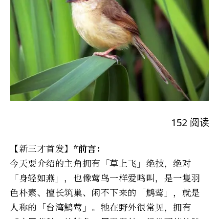
152
阅读
【新三才首发】
*前言：
今天要介绍的主角拥有「草上飞」绝技，绝对
「身轻如燕」，也像莺鸟一样爱鸣叫，是一隻羽
色朴素、擅长筑巢、闲不下来的「鹪莺」，就是
人称的「台湾鹪莺」。牠在野外很常见，拥有