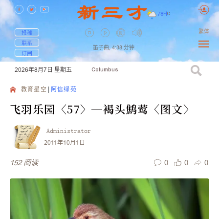
78
F
|
C
繁体
投稿
联系
笛子曲,
4:38
分钟
订阅
2026年8月7日
星期五
Columbus
教育星空
阿信绿苑
飞羽乐园〈57〉─褐头鹪莺〈图文〉
Administrator
2011年10月1日
0
0
0
152
阅读