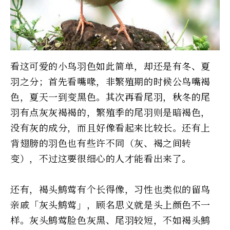
看这可爱的小鸟羽色如此简单，却还是有冬、夏
羽之分；首先看嘴喙，非繁殖期的时候公鸟嘴褐
色，夏天一到变黑色。其次再看尾羽，秋冬的尾
羽有点灰灰褐褐的，繁殖季的尾羽则是暗褐色，
没有灰的成分，而且好像看起来比较长。还有上
背翅膀的羽色也有些许不同（灰、褐之间转
变），不过这要很细心的人才能看出来了。
还有，褐头鹪莺有个长得像，习性也类似的留鸟
亲戚「灰头鹪莺」，顾名思义就是头上颜色不一
样。灰头鹪莺脸色灰黑、尾羽较短，不如褐头鹪