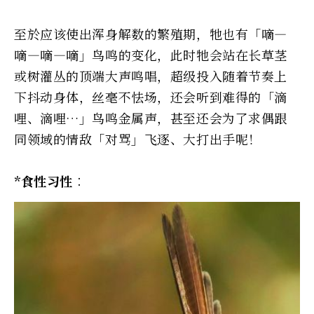
至於应该使出浑身解数的繁殖期，牠也有「嘀—
嘀—嘀—嘀」鸟鸣的变化，此时牠会站在长草茎
或树灌丛的顶端大声鸣唱，超级投入随着节奏上
下抖动身体，丝毫不怯场，还会听到难得的「滴
哩、滴哩…」鸟鸣金属声，甚至还会为了求偶跟
同领域的情敌「对骂」飞逐、大打出手呢！
*食性习性︰