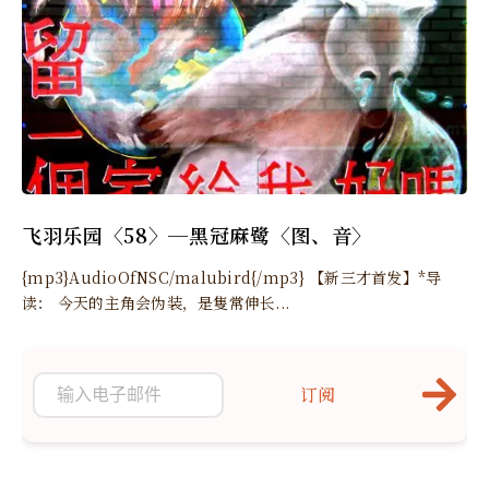
飞羽乐园〈58〉─黑冠麻鹭〈图、音〉
{mp3}AudioOfNSC/malubird{/mp3} 【新三才首发】*导
读： 今天的主角会伪装，是隻常伸长...
订阅