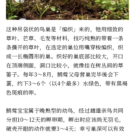
这种吊袋状的鸟巢是「编织」来的，牠用细致的
草叶、芒草、毛发等材料，技巧纯熟的带着一条
条撕开的草叶，在选定的巢位用嘴穿梭编织，织
成一长椭圆形的巢。织好的巢底部比较大，开口
在顶端侧面，洞口比较小，就像挂在树丛间的草
篓子。每年3～8月，鹪莺父母营巢完毕後会下
蛋，约下3～6个（以4个最多）水绿色，带有黑褐
色斑痕的卵。
鹪莺宝宝属于晚熟型的幼鸟，经过雌雄亲鸟共同
分担10～12天的孵卵期，孵出时应该尚无羽毛，
破壳开眼的动作就要3～4天；幸亏巢深可以有效