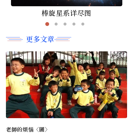
棒旋星系详尽图
更多文章
老師的煩惱〈圖〉