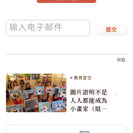
提交
標籤
:
>
教育星空
圖片證明不是
人人都能成為
小畫家（組
圖）