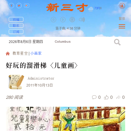
73
F
|
C
繁体
投稿
联系
笛子曲,
4:38
分钟
订阅
2026年8月6日
星期四
Columbus
教育星空
小画家
好玩的溜滑梯〈儿童画〉
Administrator
2011年10月13日
0
0
0
280
阅读