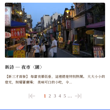
新詩 ─ 夜市〈圖〉
【新三才首發】 每當夜幕低垂，這裡總是特別熱鬧。 大大小小的
燈光，照耀著廣場； 美味可口的小吃，令...
1
2
3
4
5
…