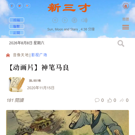
簡體
投稿
聯繫
Sun, Moon and Stars ,
4:38
分鐘
訂閱
2026年8月8日
星期六
音像天地
影视广场
【动画片】神笔马良
张羽博
2020年11月15日
0
0
0
181
閱讀