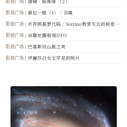
影视广场
潘晴 - 路漫漫 （2）
影视广场
最后一枪（1）：召唤
影视广场
米开朗基罗代码：Sistine教堂失去的秘密
(图)
影视广场
谷歌地圖發現UFO
影视广场
巴基斯坦山脈之美
影视广场
伊麗莎白女王罕見的照片