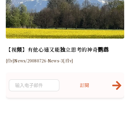
【视频】有他心通又能独立思考的神奇鹦鹉
{flv}News/20080726-News-3{/flv}
訂閱