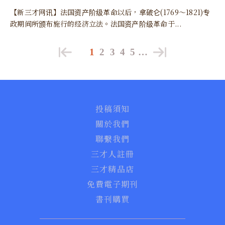
【新三才网讯】法国资产阶级革命以后，拿破仑(1769～1821)专
政期间所颁布施行的经济立法。法国资产阶级革命于...
1
2
3
4
5
…
投稿須知
關於我們
聯繫我們
三才人註冊
三才精品店
免費電子期刊
書刊購買