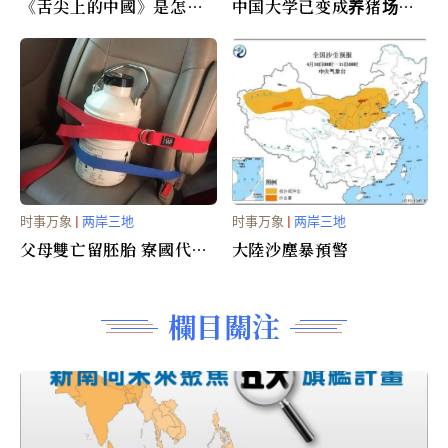
《舌尖上的中國》是怎麼
中国大学已变成养猪场
拍出來的（组图）
(图)
时事万象
|
两岸三地
时事万象
|
两岸三地
父母雙亡留胚胎 寮國代孕
大陸沙塵暴預警
孩子出生
欄目關注