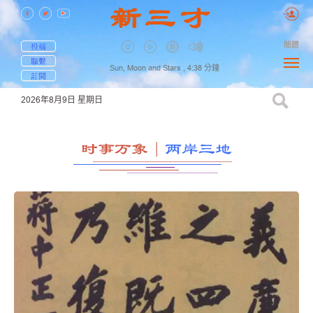
簡體
投稿
聯繫
Sun, Moon and Stars ,
4:38
分鐘
訂閱
2026年8月9日
星期日
时事万象
｜
两岸三地