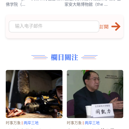
佛学院（...
家安大略博物館（the ...
訂閱
欄目關注
时事万象
|
两岸三地
时事万象
|
两岸三地