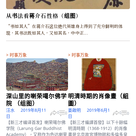
从书法看蒋介石性格（组图）
“书如其人”在蒋介石这位绝代英雄身上得到了充分鲜明的体
现，其书法既如其人，又如其名，中中正...
>
时事万象
>
时事万象
深山里的喇荣噶尔佛学
明清時期的肖像畫（組
院 （组图）
圖）
汪水
2019年8月11
姜啟明
2019年6月1
0
0
0
0
日
日
【新三才编译首发】喇荣噶尔佛
【新三才編譯首發】以下十餘幅
学院（Larung Gar Buddhist
明清時期（1368-1912）的肖像
Academy），又称作为色达喇荣
畫是北京故宮博物館和多倫多皇