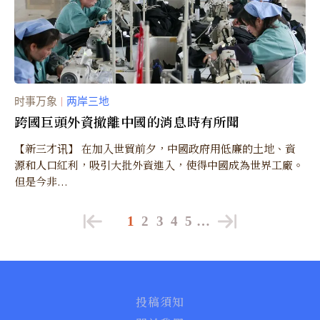
时事万象
两岸三地
｜
跨國巨頭外資撤離中國的消息時有所聞
【新三才讯】 在加入世貿前夕，中國政府用低廉的土地、資
源和人口紅利，吸引大批外資進入，使得中國成為世界工廠。
但是今非...
1
2
3
4
5
…
投稿須知