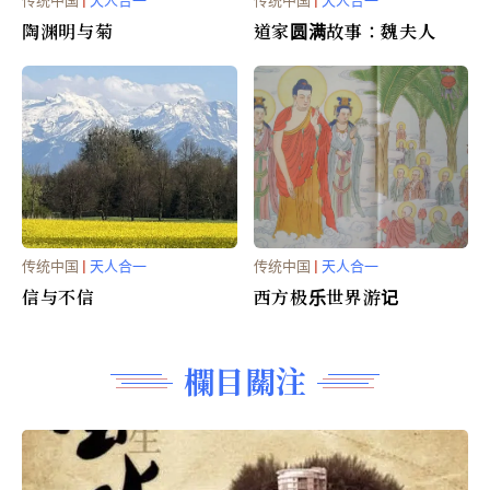
传统中国
|
天人合一
传统中国
|
天人合一
陶渊明与菊
道家圆满故事：魏夫人
传统中国
|
天人合一
传统中国
|
天人合一
信与不信
西方极乐世界游记
欄目關注