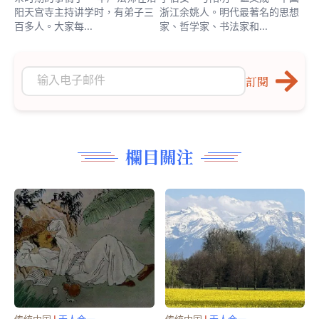
阳天宫寺主持讲学时，有弟子三
浙江余姚人。明代最著名的思想
百多人。大家每...
家、哲学家、书法家和...
訂閱
欄目關注