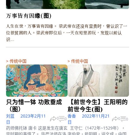
万事皆有因缘(图)
人生在世，万事皆有因缘。 梁武帝在还没有显贵时，曾认识了一
位很贫困的人。梁武帝即位后，一天在苑里游玩，发现以前认
识...
>
传统中国
>
传统中国
只为惜一钵 功败垂成
【前世今生】王阳明的
（图）
前世今生(图)
刘蓝
2023年2月11
香香
2022年11月21
0
0
0
0
日
日
药师佛托钵 唐卡 这是发生在唐玄
王守仁（1472年~1529年），
宗时期的事情了。 华严法师在洛
字伯安，号阳明，谥文成，中国