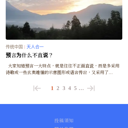
传统中国
天人合一
｜
预言为什么不直说？
大家知道预言一大特点，就是往往不正面直说，而是多采用
诗歌或一些玄奥难懂的示意图形或语言传出，又采用了...
1
2
3
4
5
…
投稿須知