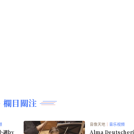
of Music
欄目關注
频
音像天地
｜
音乐视频
小調by
Alma Deutsche