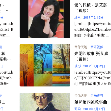
 -
愛的代價 - 張艾嘉
上”
（視頻）
0日
瑀彤
2017年8月5日
/youtu.b
[embed]https://yout
?list=R
e/dI6OiIpL6xY[/embe
em...
詞曲: 李宗盛 / 編曲: ...
频
音像天地
｜
音乐视频
艾嘉
光阴的故事 张艾嘉
V經典重
（視頻）
2日
瑀彤
2017年7月22日
/youtu.b
[embed]https://yout
4[/emb
e/FCj2CQKCZNA[/em
時真是美
d] 光阴的故事 罗大佑
春...
频
音像天地
｜
音乐视频
事曲
蕭邦第四號敘事曲
9日
邓梁
2017年5月17日