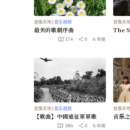
音像天地
|
音乐视频
音像天
最美的歌劇序曲
The S
Favor
174
0
6 年前
音像天地
|
音乐视频
音像天
【歌曲】中國遠征軍軍歌
音乐之
386
0
6 年前