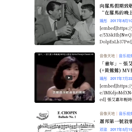
向羅馬假期致敬
“在羅馬的晚
（視頻）
瑀彤
2017年8月1
[embed]https:/
e/5X6kHbJNwQE
DolpEsLb37Pw[/
音像天地
｜
音乐视
「童年」~ 張
(+黃鶯鶯) M
溫 （視頻）
瑀彤
2017年7月2
[embed]https:/
e/1MKdjoMdXN
ed] 張艾嘉年輕
又性感又...
音像天地
｜
音乐视
蕭邦第一號敘
邓梁
2017年5月1