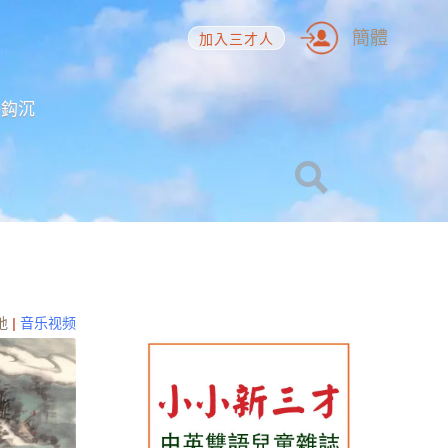
簡體
加入三才人
海鈎沉
地
|
音乐视频