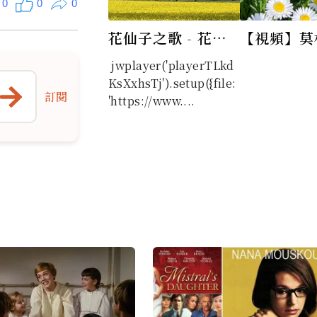
0
0
0
花仙子之歌 - 花の
【視頻】莫
子ルンルン（日语
劇─愛情的
jwplayer('playerTLkd
版）
自費加洛婚
KsXxhsTj').setup({file:
訂閱
'https://www....