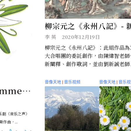
柳宗元之《永州八記》- 
李 英
2020年12月19日
柳宗元之《永州八記》：此組作品為2
大合唱團的委託創作，由陳煒智老師
新闡釋、創作歌詞，並由劉新誠老師..
音像天地
|
音乐视频
音像天地
|
音乐视
ummer
e Soun
音乐剧《音乐之声》
作曲，...