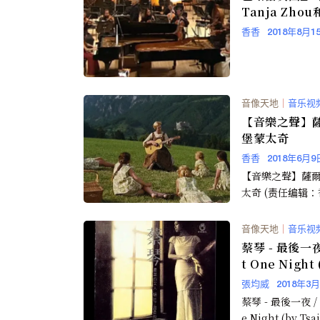
Tanja Zhou
Deutscher
香香
2018年8月1
音像天地
｜
音乐视
【音樂之聲】
堡蒙太奇
香香
2018年6月9
【音樂之聲】薩
太奇 (责任编辑
音像天地
｜
音乐视
蔡琴 - 最後一夜 
t One Night 
ai Chin)
張均威
2018年3
蔡琴 - 最後一夜 / 
e Night (by Tsa