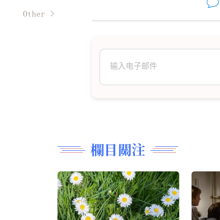
油彩丹青
趣图故事
美食厨艺
Other
现代文学
阿信绿苑
Other
精雕细刻
翩翩起舞
诗词歌赋
長篇連載
欄目關注