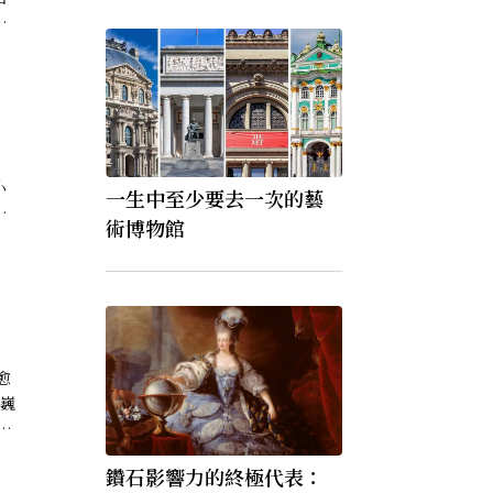
建
）
小
一生中至少要去一次的藝
ww
術博物館
愈
 巍
了
雪風
鑽石影響力的終極代表：