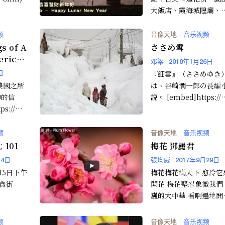
大飯店、霞海城隍廟、
國花市 演出：驚喜合唱
團 台北快閃團 ...
频
音像天地
｜
音乐视频
 of A
ささめ雪
erica,
邓梁
2018年1月26日
ul
『細雪』（ささめゆき
日
美國之所
は、谷崎潤一郎の長編
神的信
説。 [embed]https://
ps://ww
w.youtube.com/wa...
wa...
频
音像天地
｜
音乐视频
101
梅花 鄧麗君
14日
張均威
2017年9月29日
15日下午
梅花梅花滿天下 愈冷它
美食街
開花 梅花堅忍象徵我們
巍的大中華 看啊遍地開
梅花 有土地就有它 冰
雨它都...
频
音像天地
｜
音乐视频