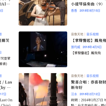
和Alma
小提琴協奏曲（9）
5日
香香
2018年8月15日
频
音像天地
｜
音乐视频
薩爾茨
【掌聲響起】鳳飛
張均威
2018年4月5日
【掌聲響起】鳳飛飛
日
爾茨堡蒙
：香香)
频
音像天地
｜
音乐视频
/ Las
驚喜合唱：恭喜發
(by Ts
新年好
月17日
汪水
2018年2月12日
Last On
時間：2014年1月27日 
i Chin)
點：台北市迪化街、圓