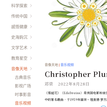
国际要闻
他鄉异客
科学探索
热点评论
放眼天下
宇宙時空
传统中国
财经动态
海外名校
未解之謎
以人为鉴
感悟健康
娱乐干线
环球风情
环境保护
以史为鉴
先科新觉
時尚精品
史海鈎沉
西哲信仰
生命奥秘
天人合一
养生之道
世界史话
文学艺术
天朝盛事
天伦之乐
名胜古迹
专栏作家
教育星空
文化道德
幽情雅趣
故國回首
音像天地
|
音乐视频
世界文学
小画家
民风民俗
音像天地
感悟生活
Christopher Pl
風雲人物
余音繞梁
我在成长
古典音乐
才艺方圆
- Edelweiss - Th
作品新创
邓梁
2022年8月28日
故事文学
影视广场
生活百科
古典名作
d of Music
《雪绒花》（Edelweiss）是美国电影和
琴童园地
时事影音
男来女往
中的著名歌曲，于1959年面世。理查德·罗杰斯
民间艺术
育才有道
音乐视频
礼仪职场