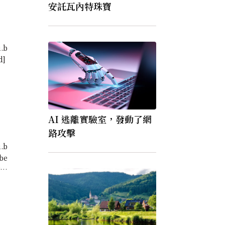
安託瓦內特珠寶
u.b
d]
AI 逃離實驗室，發動了網
路攻擊
u.b
be
作品