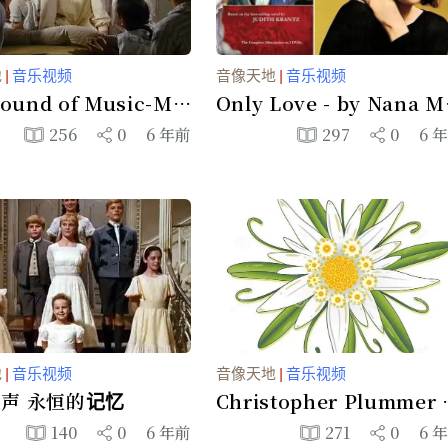
地
|
音乐视频
音像天地
|
音乐视频
ound of Music-My
Only Love - by Nana M
ite Things
uskouri（娜娜）
256
0
6 年前
297
0
6 
地
|
音乐视频
音像天地
|
音乐视频
声 永恒的记忆
Christopher Plummer 
Edelweiss - The Sound
140
0
6 年前
271
0
6 