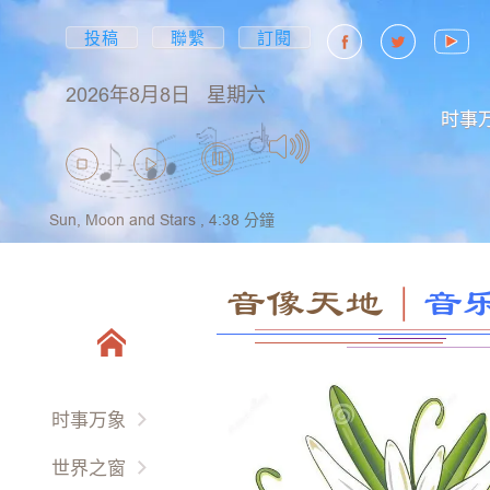
投稿
聯繫
訂閱
2026年8月8日
星期六
时事
Sun, Moon and Stars ,
4:38
分鐘
音像天地
｜
音
时事万象
两岸三地
世界之窗