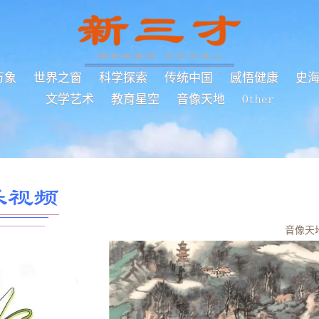
万象
世界之窗
科学探索
传统中国
感悟健康
史
文学艺术
教育星空
音像天地
Other
乐视频
音像天