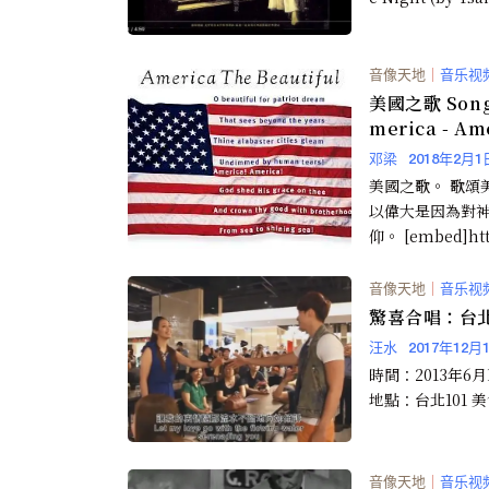
音像天地
｜
音乐视
美國之歌 Songs
merica - Am
The Beautif
邓梁
2018年2月1
美國之歌。 歌頌
以偉大是因為對
仰。 [embed]htt
w.youtube.com/
音像天地
｜
音乐视
驚喜合唱：台北 
汪水
2017年12月
時間：2013年6月
地點：台北101 
音像天地
｜
音乐视