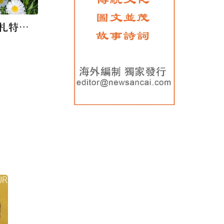
札特歌
煩惱(選
禮)