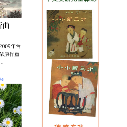
新曲
009年台
依原作重
.
频