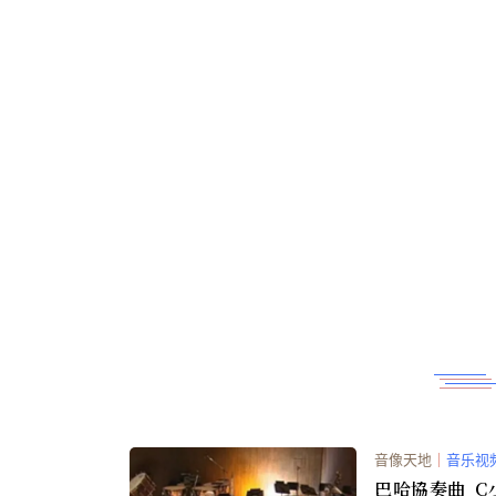
音像天地
｜
音乐视
巴哈協奏曲_C