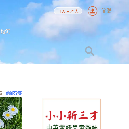
簡體
加入三才人
海鈎沉
窗
|
他鄉异客