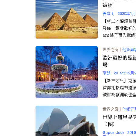
被捕
姜啟明
2020年1
【新三才編譯首
發佈一篇受歡迎的In
am帖子而入獄值
名美裔俄籍的年
在社群網站Inst...
世界之窗
｜
他鄉异
歐洲最好的聖
場
晴朗
2019年12月
【新三才訊】克
首都札格瑞布連
被評為歐洲最佳
場，歐洲最佳目的地
ope best Dest...
世界之窗
｜
他鄉异
世界上哪里是
（图）
Super User
201