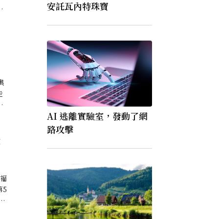
安託瓦內特珠寶
國
差
奥
走
现
AI 逃離實驗室，發動了網
花
路攻擊
做
被福
第5