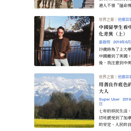
港人不惜“搵命
美軍取得美國國
港人申請“非技
世界之窗
｜
他鄉异
移民...
中國留學生看
化差異（上）
姜啟明
2019年6
19歲時為了上大
中國搬到了美國。 三
後，我注意到中
家之間存在著許
異。 ...
世界之窗
｜
他鄉异
用善良作底色
大人
Super User
201
日
七年的移民生活
切地感受到了加
的安定、人民的
朴。“路不拾遗