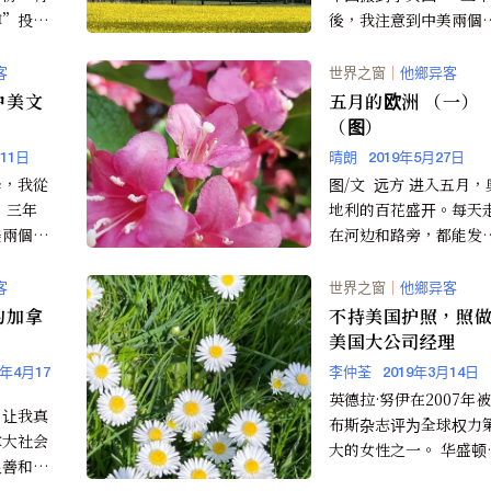
博”投考
後，我注意到中美兩個
籍；亦有
家之間存在著許多文化
術類職業
異。 ...
客
世界之窗
｜
他鄉异客
中美文
五月的欧洲 （一）
（图）
月11日
晴朗
2019年5月27日
學，我從
图/文 远方 进入五月，
年
地利的百花盛开。每天
美兩個國
在河边和路旁，都能发
多文化差
惊喜。绿树，蓝天，鲜
野草。让人身心愉悦...
客
世界之窗
｜
他鄉异客
的加拿
不持美国护照，照
美国大公司经理
9年4月17
李仲荃
2019年3月14日
英德拉·努伊在2007年
，让我真
布斯杂志评为全球权力
拿大社会
大的女性之一。 华盛顿─
良善和纯
─一位来...
，夜不闭