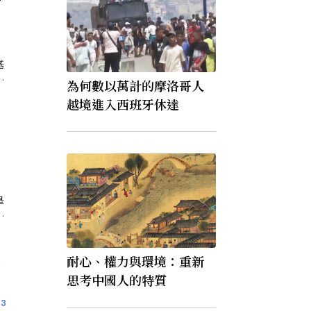
基
真
為何數以萬計的摩洛哥人
圣
越境進入西班牙休達
的
到
是
弄
都
关
耐心、權力與環境：重新
的
思考中國人的特質
3