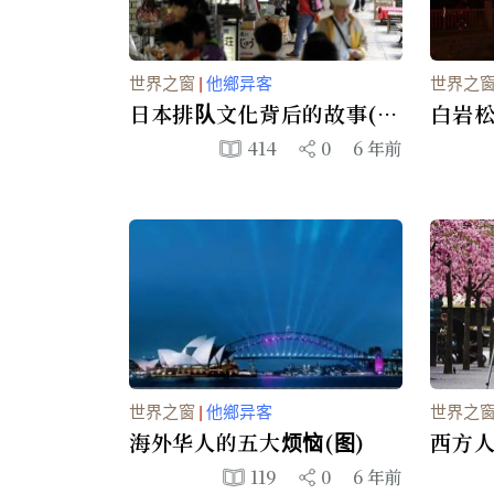
世界之窗
|
他鄉异客
世界之
日本排队文化背后的故事(组
白岩
图)
是中
414
0
6 年前
世界之窗
|
他鄉异客
世界之
海外华人的五大烦恼(图)
西方人
图)
119
0
6 年前