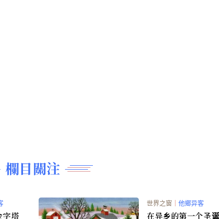
欄目關注
客
世界之窗
｜
他鄉异客
金字塔
在异乡的第一个圣