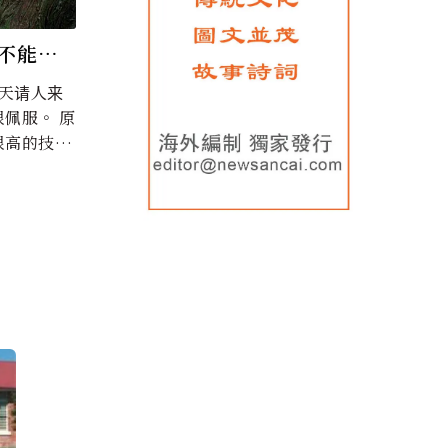
不能乱
佩服。 原
很高的技
人来砍树，
..