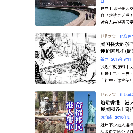
日
世界上哪里是天
自己的就是天堂
对穷人来说离天
微近点。 移民来
一个多月了，生
世界之窗
｜
他鄉异
顿...
美国長大的孩
评价阿凡提(圖
新远
2019年9月1
我现在教课的中
都是十二、三岁
上初中。课堂使
是暨南大学为国
学编的一套十二
世界之窗
｜
他鄉异
课本...
逃離香港 - 港人為移
民美國各出奇
張均威
2019年8
近年不少港人選
法取得美國公民