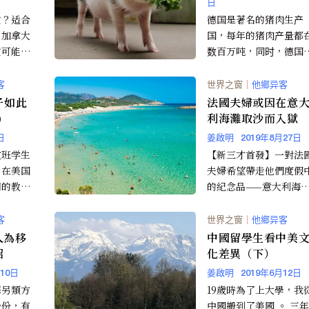
日
堂？适合
德国是著名的猪肉生产
！加拿大
国，每年的猪肉产量都
堂可能稍
数百万吨，同时，德国
到袋鼠国
是猪肉出口大国，猪肉
活算是安
销到世界很多国家。 照
客
世界之窗
｜
他鄉异客
说...
子如此
法國夫婦或因在意
)
利海灘取沙而入獄
日
姜啟明
2019年8月27日
文班学生
【新三才首發】一對法
，在美国
夫婦希望帶走他們度假
用的教材
的紀念品——意大利海
外中文教
的高達90磅（約40公斤
册的中文
的沙子，可能會讓他們
客
世界之窗
｜
他鄉异客
換...
中國留學生看中美
招
化差異（下）
月10日
姜啟明
2019年6月12日
擇另類方
19歲時為了上大學，我
身份，有
中國搬到了美國 。 三年