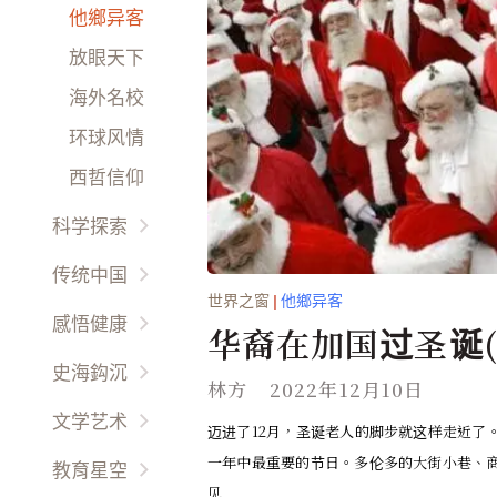
国际要闻
他鄉异客
热点评论
放眼天下
财经动态
海外名校
娱乐干线
环球风情
時尚精品
西哲信仰
科学探索
宇宙時空
传统中国
世界之窗
|
他鄉异客
未解之謎
以人为鉴
感悟健康
华裔在加国过圣诞(
环境保护
以史为鉴
先科新觉
史海鈎沉
林方
2022年12月10日
生命奥秘
天人合一
养生之道
世界史话
文学艺术
迈进了12月，圣诞老人的脚步就这样走近了
天朝盛事
天伦之乐
名胜古迹
一年中最重要的节日。多伦多的大街小巷、
专栏作家
教育星空
文化道德
幽情雅趣
见...
故國回首