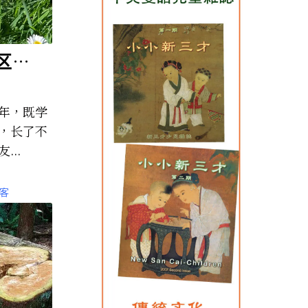
区
年，既学
，长了不
..
客