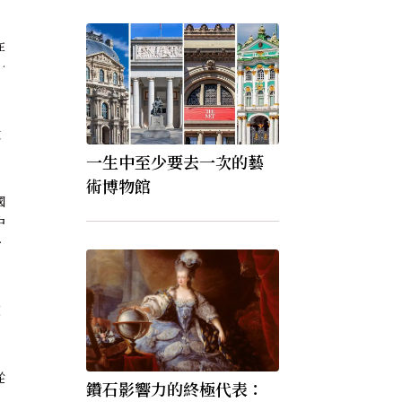
在
也
远
理
大
一生中至少要去一次的藝
術博物館
國
中
灘上
）
文
從
鑽石影響力的終極代表：