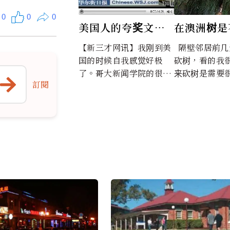
0
0
0
美国人的夸奖文化
在澳洲树是
(图)
砍的(图)
【新三才网讯】我刚到美
隔壁邻居前几天请人来
国的时候自我感觉好极
砍树，看的我很
了。哥大新闻学院的很多
来砍树是需要
訂閱
教授对作业的评语常常是
巧，在这边请
“干得...
要花满多钱的，.