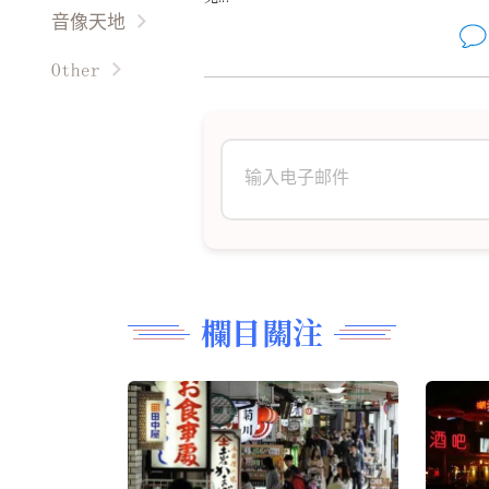
世界文学
小画家
民风民俗
音像天地
感悟生活
風雲人物
余音繞梁
我在成长
古典音乐
才艺方圆
Other
作品新创
故事文学
影视广场
生活百科
Other
古典名作
琴童园地
时事影音
男来女往
民间艺术
育才有道
音乐视频
礼仪职场
油彩丹青
趣图故事
美食厨艺
现代文学
阿信绿苑
精雕细刻
翩翩起舞
欄目關注
诗词歌赋
長篇連載