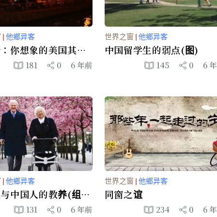
窗
|
他鄉异客
世界之窗
|
他鄉异客
松：你想象的美国其实
中国留学生的弱点(图)
国
181
0
6 年前
145
0
6 
窗
|
他鄉异客
世界之窗
|
他鄉异客
与中国人的教养(组
同窗之谊
131
0
6 年前
234
0
6 