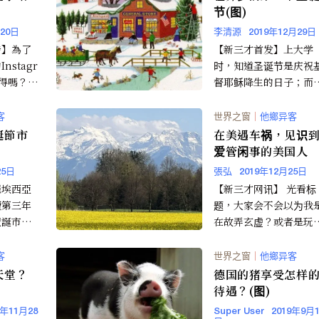
节(图)
月20日
李清源
2019年12月29日
發】為了
【新三才首发】上大学
stagr
时，知道圣诞节是庆祝
得嗎？一
督耶稣降生的日子；而
輕人最近
正体会到圣诞节是个神
的节日是在大学毕业前
客
世界之窗
｜
他鄉异客
那个1...
誕節市
在美遇车祸，见识
爱管闲事的美国人
25日
張弘
2019年12月25日
羅埃西亞
【新三才网讯】 光看标
續第三年
题，大家会不会以为我
聖誕市
在故弄玄虚？或者是玩
(Eur
什么噱头？其实，一点
不夸张，说我们从鬼门
客
世界之窗
｜
他鄉异客
走了一...
天堂？
德国的猪享受怎样
待遇？(图)
9年11月28
Super User
2019年9月1