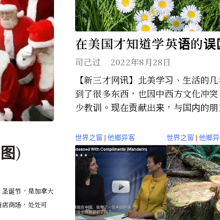
在美国才知道学英语的误
(图）
司己过
2022年8月28日
【新三才网讯】北美学习、生活的几
到了很多东西，也因中西方文化冲突
少教训。现在贡献出来，与国内的朋友.
世界之窗
|
他鄉异客
世界之窗
|
他鄉异
图)
。圣诞节，是加拿大
商店商场，处处可