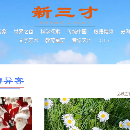
万象
世界之窗
科学探索
传统中国
感悟健康
史
文学艺术
教育星空
音像天地
Other
鄉异客
世界之