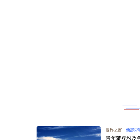
世界之窗
｜
他鄉异
青年攀登埃及