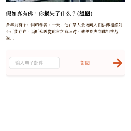
假如真有佛，你损失了什么？(组图)
多年前有个中国的学者。一天，他在某大会场向人们讲佛祖绝对
不可能存在。当听众感觉他言之有理时，他便高声向佛祖挑战
说...
訂閱