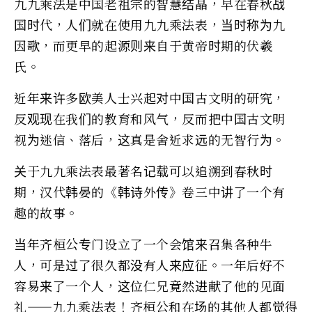
九九乘法是中国老祖宗的智慧结晶，早在春秋战
国时代，人们就在使用九九乘法表，当时称为九
因歌，而更早的起源则来自于黄帝时期的伏羲
氏。
近年来许多欧美人士兴起对中国古文明的研究，
反观现在我们的教育和风气，反而把中国古文明
视为迷信、落后，这真是舍近求远的无智行为。
关于九九乘法表最著名记载可以追溯到春秋时
期，汉代韩晏的《韩诗外传》卷三中讲了一个有
趣的故事。
当年齐桓公专门设立了一个会馆来召集各种牛
人，可是过了很久都没有人来应征。一年后好不
容易来了一个人，这位仁兄竟然进献了他的见面
礼——九九乘法表！齐桓公和在场的其他人都觉得