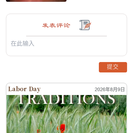
发表评论
提交
Labor Day
2026年8月9日