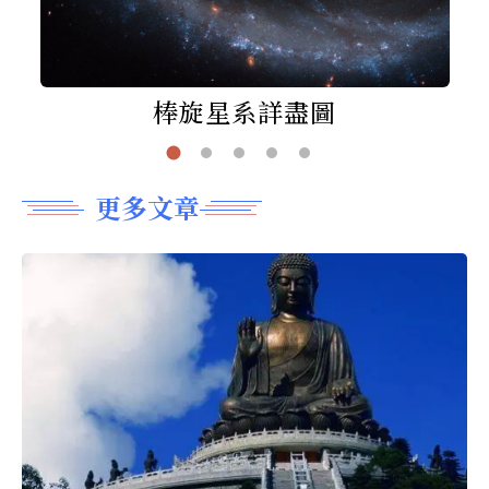
棒旋星系詳盡圖
更多文章