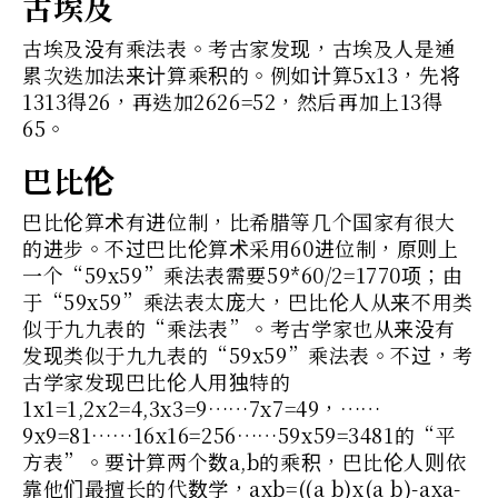
古埃及
古埃及没有乘法表。考古家发现，古埃及人是通
累次迭加法来计算乘积的。例如计算5x13，先将
1313得26，再迭加2626=52，然后再加上13得
65。
巴比伦
巴比伦算术有进位制，比希腊等几个国家有很大
的进步。不过巴比伦算术采用60进位制，原则上
一个“59x59”乘法表需要59*60/2=1770项；由
于“59x59”乘法表太庞大，巴比伦人从来不用类
似于九九表的“乘法表”。考古学家也从来没有
发现类似于九九表的“59x59”乘法表。不过，考
古学家发现巴比伦人用独特的
1x1=1,2x2=4,3x3=9……7x7=49，……
9x9=81……16x16=256……59x59=3481的“平
方表”。要计算两个数a,b的乘积，巴比伦人则依
靠他们最擅长的代数学，axb=((a b)x(a b)-axa-