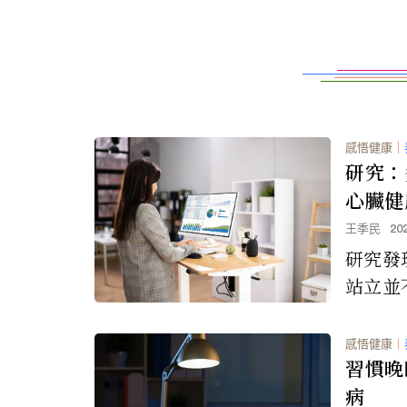
感悟健康
｜
研究：
心臟健
王季民
20
研究發
站立並
康，反
題的風
感悟健康
｜
習慣晚
病