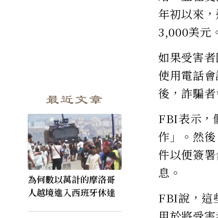
年初以來，
3,000美元
如果受害者
使用電話會
後，詐騙者
最近文章
FBI表示
作」。然後
件以便簽署
息。
為何數以萬計的摩洛哥
人越境進入西班牙休達
FBI說，
用於將受害