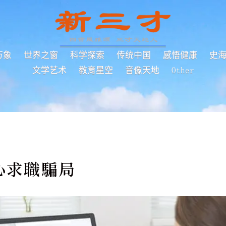
万象
世界之窗
科学探索
传统中国
感悟健康
史
文学艺术
教育星空
音像天地
Other
心求職騙局