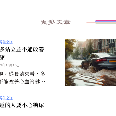
更多文章
养生之道
多站立並不能改善
康
24年10月18日
現，從長遠來看，多
不能改善心血管健
而會增加循環系統問
險。
养生之道
睡的人要小心糖尿