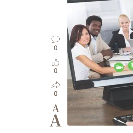
0
0
0
A
A