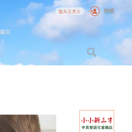
簡體
加入三才人
海鈎沉