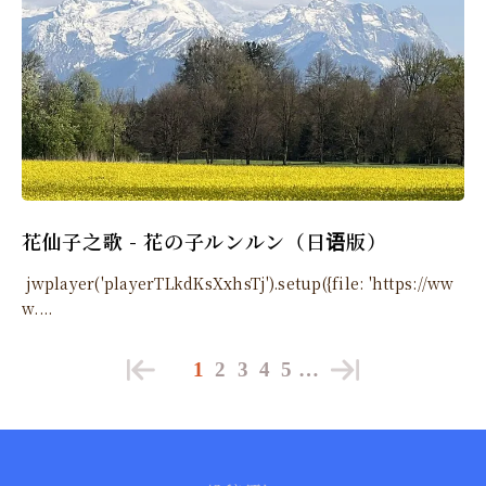
花仙子之歌 - 花の子ルンルン（日语版）
jwplayer('playerTLkdKsXxhsTj').setup({file: 'https://ww
w....
1
2
3
4
5
…