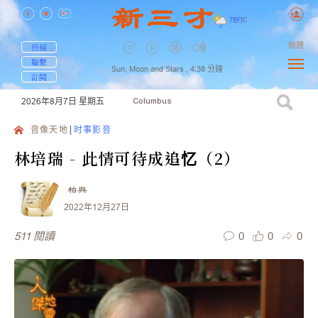
78
F
|
C
簡體
投稿
聯繫
Sun, Moon and Stars ,
4:38
分鐘
訂閱
2026年8月7日
星期五
Columbus
音像天地
时事影音
林培瑞 - 此情可待成追忆（2）
柏興
2022年12月27日
0
0
0
511
閱讀