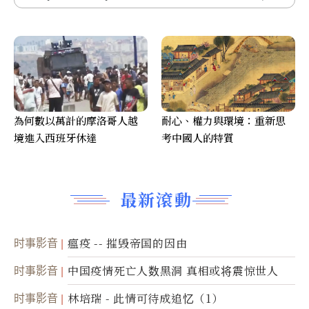
為何數以萬計的摩洛哥人越
耐心、權力與環境：重新思
境進入西班牙休達
考中國人的特質
最新滾動
时事影音
瘟疫 -- 摧毁帝国的因由
时事影音
中国疫情死亡人数黑洞 真相或将震惊世人
时事影音
林培瑞 - 此情可待成追忆（1）