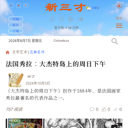
78
F
|
C
繁体
投稿
联系
笛子曲,
4:38
分钟
订阅
2026年8月7日
星期五
Columbus
文学艺术
古典名作
法国秀拉︰大杰特岛上的周日下午
白丁
2024年10月3日
《大杰特岛上的周日下午》创作于1884年，是法国画家
秀拉最著名的代表作品之一。
0
0
0
757
阅读