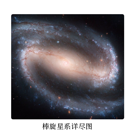
棒旋星系详尽图