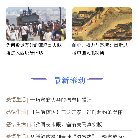
为何数以万计的摩洛哥人越
耐心、权力与环境：重新思
境进入西班牙休达
考中国人的特质
最新滚动
感悟生活
一场塞翁失马的汽车抛锚记
感悟生活
【生活随语】三龙开泰：准时赴约的美丽震
撼
感悟生活
西雅图夜未眠：塞翁失马真实版
感悟生活
从缓解咳嗽到全球“淘蜜热”：蜂蜜成为健