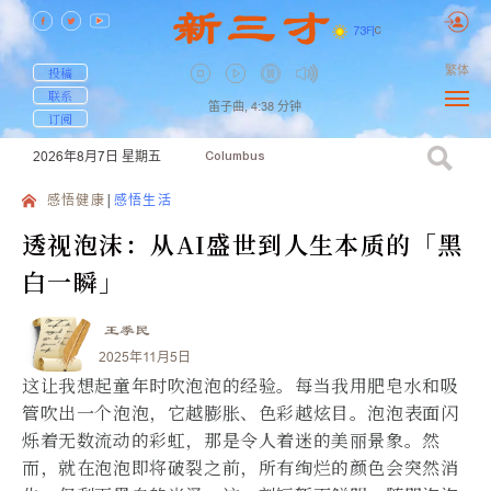
73
F
|
C
繁体
投稿
联系
笛子曲,
4:38
分钟
订阅
2026年8月7日
星期五
Columbus
感悟健康
感悟生活
透视泡沫：从AI盛世到人生本质的「黑
白一瞬」
王季民
2025年11月5日
这让我想起童年时吹泡泡的经验。每当我用肥皂水和吸
管吹出一个泡泡，它越膨胀、色彩越炫目。泡泡表面闪
烁着无数流动的彩虹，那是令人着迷的美丽景象。然
而，就在泡泡即将破裂之前，所有绚烂的颜色会突然消