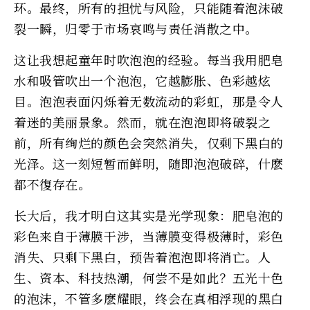
环。最终，所有的担忧与风险，只能随着泡沫破
裂一瞬，归零于市场哀鸣与责任消散之中。
这让我想起童年时吹泡泡的经验。每当我用肥皂
水和吸管吹出一个泡泡，它越膨胀、色彩越炫
目。泡泡表面闪烁着无数流动的彩虹，那是令人
着迷的美丽景象。然而，就在泡泡即将破裂之
前，所有绚烂的颜色会突然消失，仅剩下黑白的
光泽。这一刻短暂而鲜明，随即泡泡破碎，什麽
都不復存在。
长大后，我才明白这其实是光学现象：肥皂泡的
彩色来自于薄膜干涉，当薄膜变得极薄时，彩色
消失、只剩下黑白，预告着泡泡即将消亡。人
生、资本、科技热潮，何尝不是如此？五光十色
的泡沫，不管多麽耀眼，终会在真相浮现的黑白