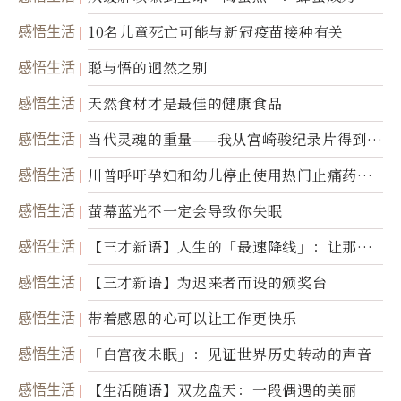
康产业前沿商品
感悟生活
10名儿童死亡可能与新冠疫苗接种有关
感悟生活
聪与悟的迥然之别
感悟生活
天然食材才是最佳的健康食品
感悟生活
当代灵魂的重量——我从宫崎骏纪录片得到的
省思
感悟生活
川普呼吁孕妇和幼儿停止使用热门止痛药泰
诺
感悟生活
萤幕蓝光不一定会导致你失眠
感悟生活
【三才新语】人生的「最速降线」：让那道
光，带你滑向自己
感悟生活
【三才新语】为迟来者而设的颁奖台
感悟生活
带着感恩的心可以让工作更快乐
感悟生活
「白宫夜未眠」：见证世界历史转动的声音
感悟生活
【生活随语】双龙盘天：一段偶遇的美丽