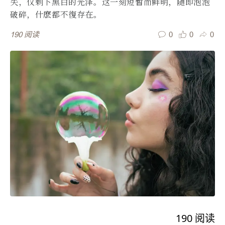
失，仅剩下黑白的光泽。这一刻短暂而鲜明，随即泡泡
破碎，什麽都不復存在。
0
0
0
190
阅读
190
阅读