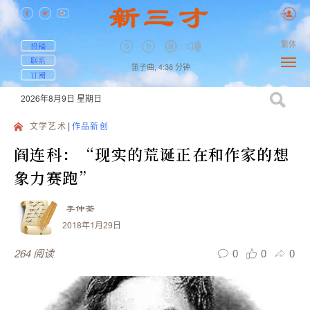
繁体
投稿
联系
笛子曲,
4:38
分钟
订阅
2026年8月9日
星期日
文学艺术
作品新创
阎连科：“现实的荒诞正在和作家的想
象力赛跑”
李仲荃
2018年1月29日
0
0
0
264
阅读