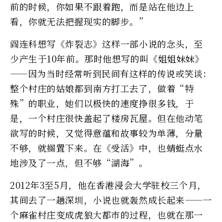
前的时候，你如果不跟着跑，而是站在他边上
看，你就无法把握现实的脚步。”
阎连科想写《炸裂志》这样一部小说的念头，至
少产生于10年前。那时他想写的叫《姐姐妹妹》
——因为当时经常听到民间有这样的传说或笑谈：
整个村庄的姑娘都到南方打工去了，做着“特
殊”的职业，她们以极快的速度挣很多钱，于
是，一个村庄很快盖起了楼房瓦屋。但在他动笔
欲写的时候，又觉得意蕴和故事较为单薄，分量
不够，就搁置下来。在《受活》中，也蜻蜓点水
地涉及了一点，但不够“湖海”。
2012年3至5月，他在香港浸会大学驻校三个月，
其间去了一趟深圳，小说也就轰然成长起来——一
个麻雀村庄变成虎狼大都市的过程，也就在那一