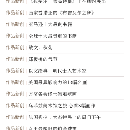
作品新创
《拉斐尔：崇高诗篇》正在纽约展出
作品新创
画家雷诺亚的《布吉瓦尔之舞》
作品新创
亚马逊十大最贵书籍
作品新创
全球十大最贵重的书籍
作品新创
散文：秋菊
作品新创
郑板桥的气节
作品新创
以文绘事：明代士人艺术家
作品新创
美国最具影响力的13幅名画
作品新创
方济各会修士殉难壁画
作品新创
乌菲兹美术馆之旅 必看8幅画作
作品新创
法国秀拉︰大杰特岛上的周日下午
作品新创
女王最耀眼的铂金珠宝